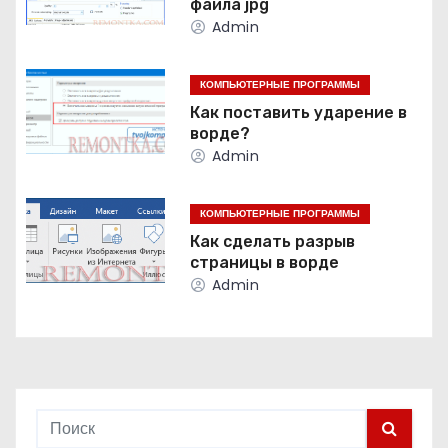
файла jpg
а
Admin
ц
КОМПЬЮТЕРНЫЕ ПРОГРАММЫ
и
Как поставить ударение в
ворде?
я
Admin
п
КОМПЬЮТЕРНЫЕ ПРОГРАММЫ
о
Как сделать разрыв
страницы в ворде
з
Admin
а
п
и