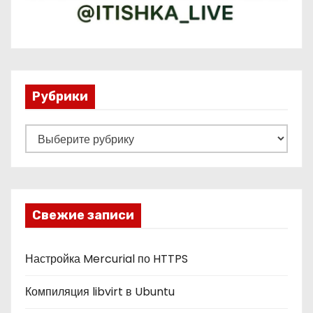
Рубрики
Р
у
б
р
и
Свежие записи
к
и
Настройка Mercurial по HTTPS
Компиляция libvirt в Ubuntu