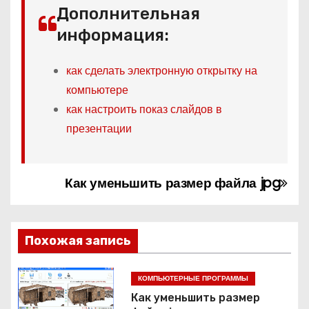
Дополнительная
информация:
как сделать электронную открытку на
компьютере
как настроить показ слайдов в
презентации
Как уменьшить размер файла jpg
Н
а
в
Похожая запись
и
КОМПЬЮТЕРНЫЕ ПРОГРАММЫ
г
Как уменьшить размер