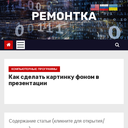
П
е
РЕМОНТКА
р
е
й
т
и
к
с
КОМПЬЮТЕРНЫЕ ПРОГРАММЫ
о
Как сделать картинку фоном в
презентации
д
е
р
ж
и
Содержание статьи (кликните для открытия/
м