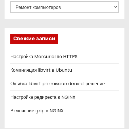
Р
у
б
р
и
Свежие записи
к
и
Настройка Mercurial по HTTPS
Компиляция libvirt в Ubuntu
Ошибка libvirt permission denied: решение
Настройка редиректа в NGINX
Включение gzip в NGINX