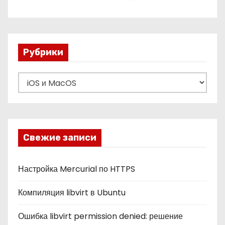
Рубрики
Р
у
б
р
и
Свежие записи
к
и
Настройка Mercurial по HTTPS
Компиляция libvirt в Ubuntu
Ошибка libvirt permission denied: решение