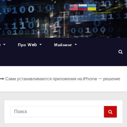
e
Про Web
Майнинг
Сами устанавливаются приложения на iPhone — решение