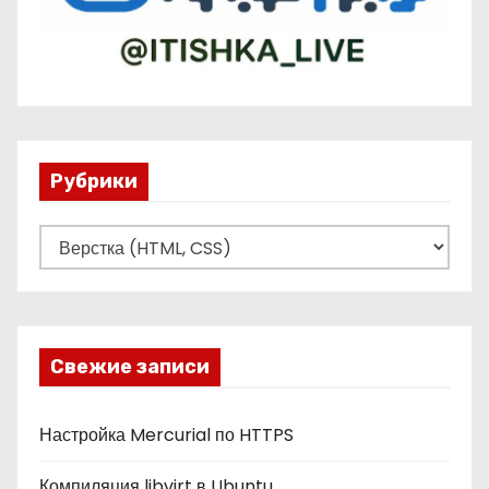
Рубрики
Р
у
б
р
и
Свежие записи
к
и
Настройка Mercurial по HTTPS
Компиляция libvirt в Ubuntu