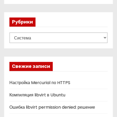
Рубрики
Р
у
б
р
и
Свежие записи
к
и
Настройка Mercurial по HTTPS
Компиляция libvirt в Ubuntu
Ошибка libvirt permission denied: решение