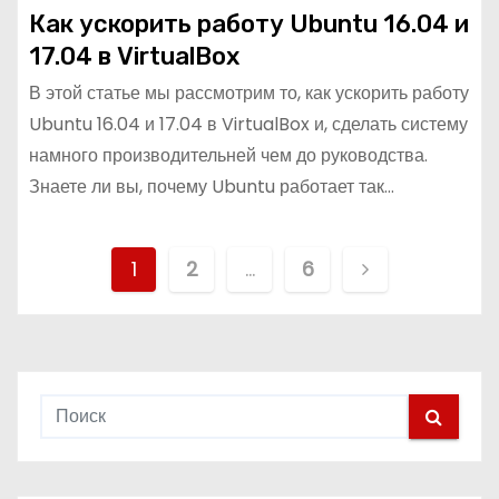
Как ускорить работу Ubuntu 16.04 и
17.04 в VirtualBox
В этой статье мы рассмотрим то, как ускорить работу
Ubuntu 16.04 и 17.04 в VirtualBox и, сделать систему
намного производительней чем до руководства.
Знаете ли вы, почему Ubuntu работает так…
П
1
2
…
6
а
г
и
н