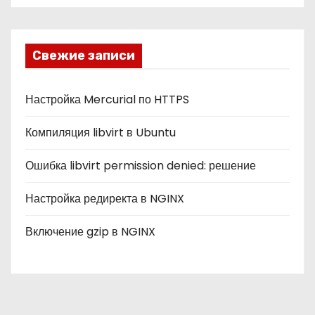
б
р
и
Свежие записи
к
и
Настройка Mercurial по HTTPS
Компиляция libvirt в Ubuntu
Ошибка libvirt permission denied: решение
Настройка редиректа в NGINX
Включение gzip в NGINX