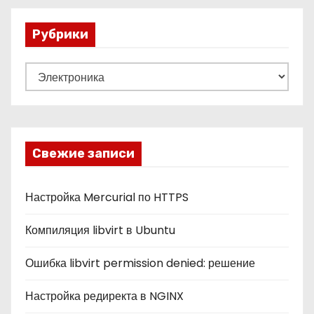
Рубрики
Р
у
б
р
и
Свежие записи
к
и
Настройка Mercurial по HTTPS
Компиляция libvirt в Ubuntu
Ошибка libvirt permission denied: решение
Настройка редиректа в NGINX