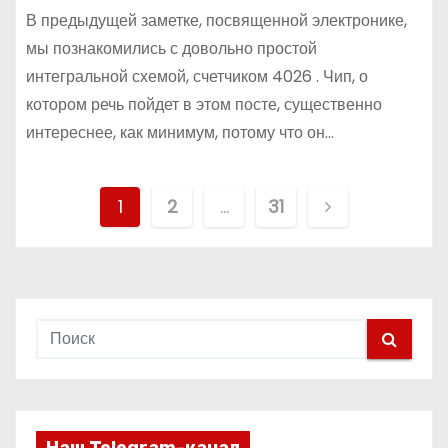
В предыдущей заметке, посвященной электронике,
мы познакомились с довольно простой
интегральной схемой, счетчиком 4026 . Чип, о
котором речь пойдет в этом посте, существенно
интереснее, как минимум, потому что он…
П
1
2
…
31
а
г
и
н
а