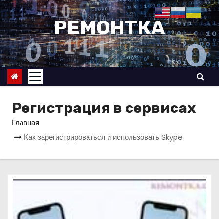
П
е
РЕМОНТКА
р
е
й
т
и
к
Регистрация в сервисах
с
Главная
о
Как зарегистрироваться и использовать Skype
д
е
р
ж
и
м