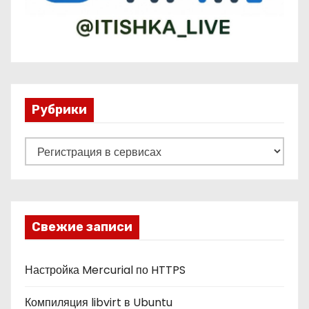
Рубрики
Р
у
б
р
и
Свежие записи
к
и
Настройка Mercurial по HTTPS
Компиляция libvirt в Ubuntu