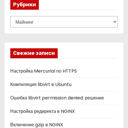
Рубрики
Р
у
б
р
и
Свежие записи
к
и
Настройка Mercurial по HTTPS
Компиляция libvirt в Ubuntu
Ошибка libvirt permission denied: решение
Настройка редиректа в NGINX
Включение gzip в NGINX