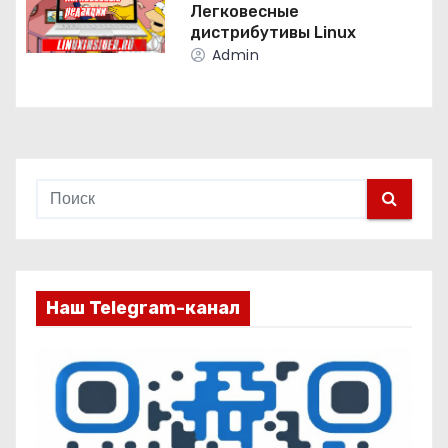
з
Легковесные
дистрибутивы Linux
а
Admin
п
и
с
я
м
Наш Telegram-канал