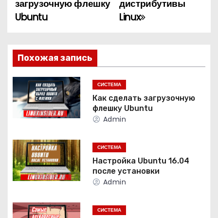
загрузочную флешку
дистрибутивы
а
Ubuntu
Linux
в
и
Похожая запись
г
СИСТЕМА
а
Как сделать загрузочную
флешку Ubuntu
ц
Admin
и
СИСТЕМА
я
Настройка Ubuntu 16.04
после установки
п
Admin
о
СИСТЕМА