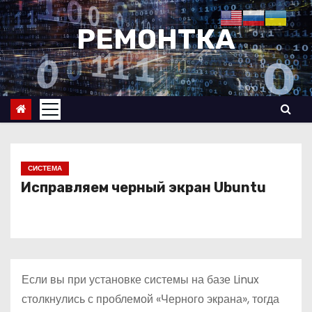
П
е
РЕМОНТКА
р
е
й
т
и
к
с
СИСТЕМА
о
Исправляем черный экран Ubuntu
д
е
р
ж
Если вы при установке системы на базе Linux
и
столкнулись с проблемой «Черного экрана», тогда
м