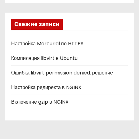
б
р
и
Свежие записи
к
и
Настройка Mercurial по HTTPS
Компиляция libvirt в Ubuntu
Ошибка libvirt permission denied: решение
Настройка редиректа в NGINX
Включение gzip в NGINX