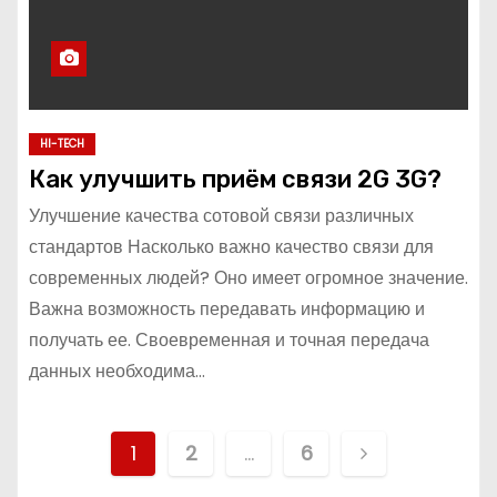
HI-TECH
Как улучшить приём связи 2G 3G?
Улучшение качества сотовой связи различных
стандартов Насколько важно качество связи для
современных людей? Оно имеет огромное значение.
Важна возможность передавать информацию и
получать ее. Своевременная и точная передача
данных необходима…
П
1
2
…
6