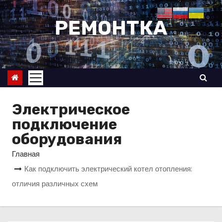
П
е
РЕМОНТКА
р
е
й
т
и
к
Электрическое
с
подключение
о
оборудования
д
Главная
е
Как подключить электрический котел отопления:
р
отличия различных схем
ж
и
м