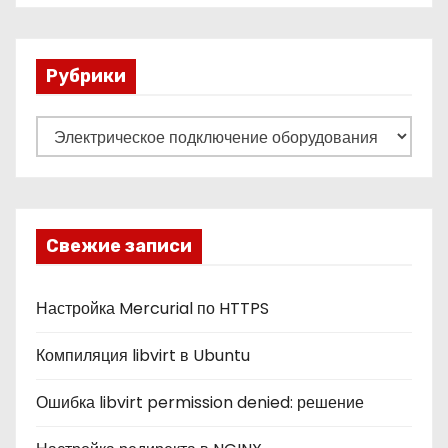
Рубрики
Р
у
б
р
и
Свежие записи
к
и
Настройка Mercurial по HTTPS
Компиляция libvirt в Ubuntu
Ошибка libvirt permission denied: решение