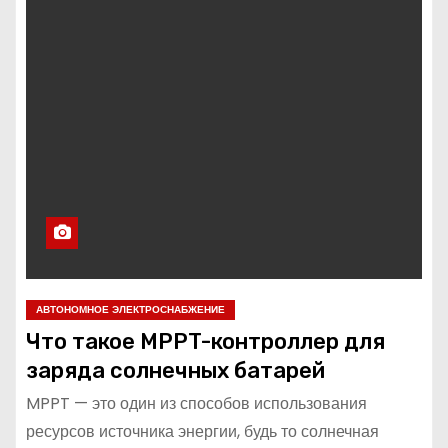
о
м
у
АВТОНОМНОЕ ЭЛЕКТРОСНАБЖЕНИЕ
Что такое MPPT-контроллер для
заряда солнечных батарей
MPPT — это один из способов использования
ресурсов источника энергии, будь то солнечная