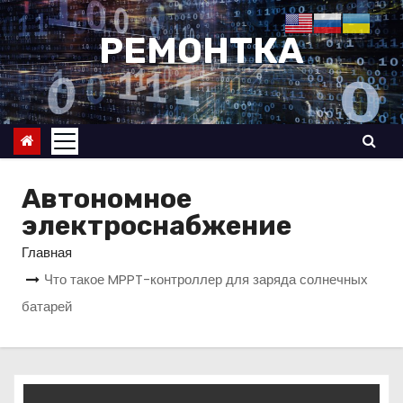
П
е
РЕМОНТКА
р
е
й
т
и
к
Автономное
с
электроснабжение
о
Главная
д
Что такое MPPT-контроллер для заряда солнечных
е
батарей
р
ж
и
м