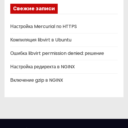
и
Свежие записи
к
и
Настройка Mercurial по HTTPS
Компиляция libvirt в Ubuntu
Ошибка libvirt permission denied: решение
Настройка редиректа в NGINX
Включение gzip в NGINX