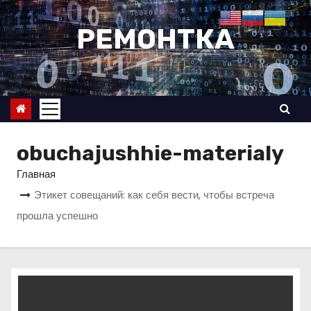
П
е
РЕМОНТКА
р
е
й
т
и
к
obuchajushhie-materialy
с
Главная
о
Этикет совещаний: как себя вести, чтобы встреча
д
прошла успешно
е
р
ж
и
м