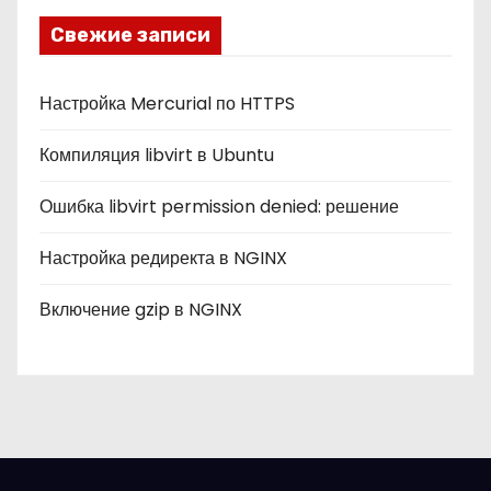
и
Свежие записи
к
и
Настройка Mercurial по HTTPS
Компиляция libvirt в Ubuntu
Ошибка libvirt permission denied: решение
Настройка редиректа в NGINX
Включение gzip в NGINX