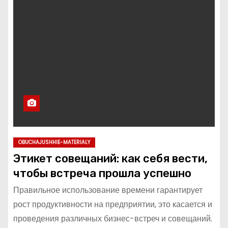
о
м
у
OBUCHAJUSHHIE-MATERIALY
Этикет совещаний: как себя вести,
чтобы встреча прошла успешно
Правильное использование времени гарантирует
рост продуктивности на предприятии, это касается и
проведения различных бизнес-встреч и совещаний.