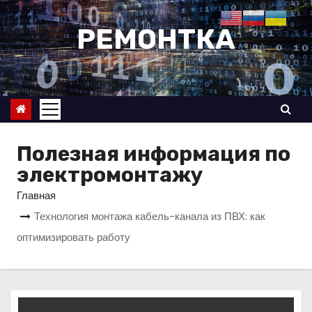
П
е
РЕМОНТКА
р
е
й
т
и
к
Полезная информация по
с
электромонтажу
о
Главная
д
Технология монтажа кабель-канала из ПВХ: как
е
оптимизировать работу
р
ж
и
м