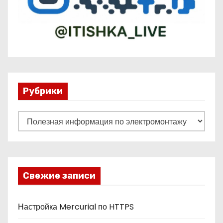
е
й
Рубрики
Р
у
б
р
и
Свежие записи
к
и
Настройка Mercurial по HTTPS