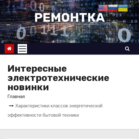
П
е
РЕМОНТКА
р
е
й
т
и
к
Интересные
с
электротехнические
о
новинки
д
Главная
е
Характеристики классов энергетической
р
эффективности бытовой техники
ж
и
м