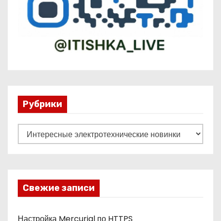
с
е
й
Рубрики
Р
у
б
р
и
Свежие записи
к
и
Настройка Mercurial по HTTPS