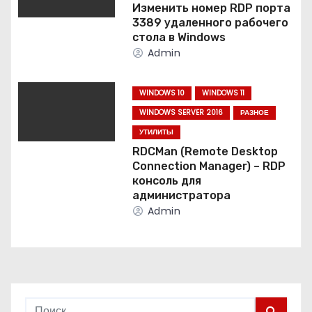
Изменить номер RDP порта
а
3389 удаленного рабочего
стола в Windows
п
Admin
и
WINDOWS 10
WINDOWS 11
с
WINDOWS SERVER 2016
РАЗНОЕ
УТИЛИТЫ
я
RDCMan (Remote Desktop
Connection Manager) – RDP
м
консоль для
администратора
Admin