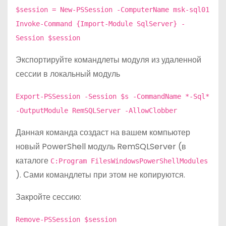
$session = New-PSSession -ComputerName msk-sql01
Invoke-Command {Import-Module SqlServer} -
Session $session
Экспортируйте командлеты модуля из удаленной
сессии в локальный модуль
Export-PSSession -Session $s -CommandName *-Sql*
-OutputModule RemSQLServer -AllowClobber
Данная команда создаст на вашем компьютер
новый PowerShell модуль RemSQLServer (в
каталоге
C:Program FilesWindowsPowerShellModules
). Сами командлеты при этом не копируются.
Закройте сессию:
Remove-PSSession $session