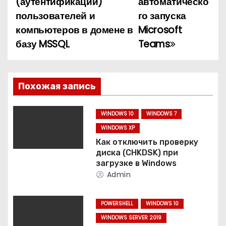
(аутентификации)
автоматическо
а
пользователей и
го запуска
компьютеров в домене в
Microsoft
в
базу MSSQL
Teams
и
г
Похожая запись
а
ц
WINDOWS 10
WINDOWS 7
WINDOWS XP
и
Как отключить проверку
диска (CHKDSK) при
я
загрузке в Windows
Admin
п
о
POWERSHELL
WINDOWS 10
WINDOWS SERVER 2019
з