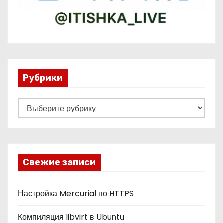
Рубрики
Р
у
б
р
и
Свежие записи
к
и
Настройка Mercurial по HTTPS
Компиляция libvirt в Ubuntu