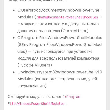
C:UsersrootDocumentsWindowsPowerShell
Modules (
)
$HomeDocumentsPowerShellModules
– модули в этом каталоге в доступны только
данному пользователю (CurrentUser)
C:Program FilesWindowsPowerShellModules
($Env:ProgramFilesWindowsPowerShellMod
ules) — путь используется при установке
модуля для всех пользователей компьютера
(-Scope AllUsers)
C:Windowssystem32WindowsPowerShellv1.0
Modules (каталог для встроенных модулей
по-умолчанию)
Скопируйте модуль в каталог
C:Program
.
FilesWindowsPowerShellModules