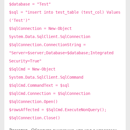
$database = "Test"
$sql = "insert into test_table (test_col) Values
('Test')"
$SqlConnection = New-Object
System.Data.SqlClient.SqlConnection
$SqlConnection.ConnectionString =
"Server=$server;Database=$database;Integrated
Security=True"
$SqlCmd = New-Object
System.Data.SqlClient.SqlCommand
$SqlCmd.CommandText = $sql
$SqlCmd.Connection = $SqlConnection
$SqlConnection.Open()
$rowsAffected = $SqlCmd.ExecuteNonQuery();
$SqlConnection.Close()