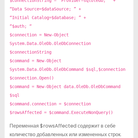
$connectionString = “Provider=sqloledb; ” +
“Data Source=$dataSource; ” +
“Initial Catalog=$database; ” +
“$auth; “
$connection = New-Object
System.Data.OleDb.OleDbConnection
$connectionString
$command = New-Object
System.Data.OleDb.OleDbCommand $sql,$connection
$connection.Open()
$command = New-Object data.OleDb.OleDbCommand
$sql
$command.connection = $connection
$rowsAffected = $command.ExecuteNonQuery()
Переменная $rowsAffected содержит в себе
количество добавленных или измененных строк.