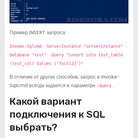
Пример INSERT запроса:
Invoke-Sqlcmd -ServerInstance "serverinstance" -
Database "test" -Query "insert into test_table
(test_col) Values (‘Test123’)"
В отличие от других способов, запрос в Invoke-
Sqlcmd всегда задается в параметре
.
–Query
Какой вариант
подключения к SQL
выбрать?