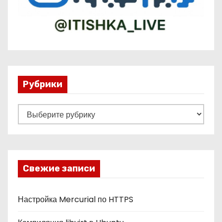
Рубрики
Р
у
б
р
и
Свежие записи
к
и
Настройка Mercurial по HTTPS