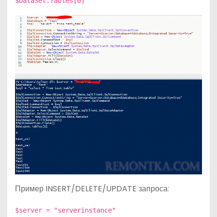
$DataSet.Tables[0]
Пример INSERT/DELETE/UPDATE запроса:
$server = "serverinstance"