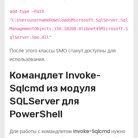
add-type –Path
"C:UsersusernameDownloadsMicrosoft.SqlServer.Sql
ManagementObjects.150.18208.0libnet45Microsoft.S
qlServer.Smo.dll"
После этого классы SMO станут доступны для
использования.
Командлет Invoke-
Sqlcmd из модуля
SQLServer для
PowerShell
Для работы с командлетом
Invoke-Sqlcmd
нужно