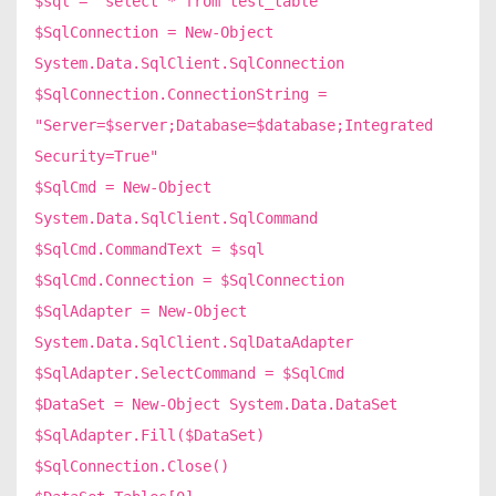
$sql = "select * from test_table"
$SqlConnection = New-Object
System.Data.SqlClient.SqlConnection
$SqlConnection.ConnectionString =
"Server=$server;Database=$database;Integrated
Security=True"
$SqlCmd = New-Object
System.Data.SqlClient.SqlCommand
$SqlCmd.CommandText = $sql
$SqlCmd.Connection = $SqlConnection
$SqlAdapter = New-Object
System.Data.SqlClient.SqlDataAdapter
$SqlAdapter.SelectCommand = $SqlCmd
$DataSet = New-Object System.Data.DataSet
$SqlAdapter.Fill($DataSet)
$SqlConnection.Close()