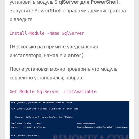
установить модуль S
qlServer для PowerShell
.
Запустите PowerShell с правами администратора
и введите
Install-Module -Name SqlServer
(Несколько раз примите уведомления
инсталлятора, нажав Y и enter).
После установки можно проверить что модуль
корректно установился, набрав:
Get-Module SqlServer -ListAvailable