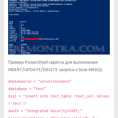
Пример PowerShell скрипта для выполнения
INSERT/UPDATE/DELETE запроса к базе MSSQL:
$dataSource = “serverinstance”
$database = “test”
$sql = "insert into test_table (test_col) Values
('Test')"
$auth = “Integrated Security=SSPI;”