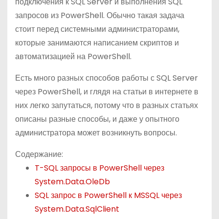
подключения к SQL Server и выполнения SQL
о
запросов из PowerShell. Обычно такая задача
м
стоит перед системными администраторами,
у
которые занимаются написанием скриптов и
автоматизацией на PowerShell.
Есть много разных способов работы с SQL Server
через PowerShell, и глядя на статьи в интернете в
них легко запутаться, потому что в разных статьях
описаны разные способы, и даже у опытного
администратора может возникнуть вопросы.
Содержание:
T-SQL запросы в PowerShell через
System.Data.OleDb
SQL запрос в PowerShell к MSSQL через
System.Data.SqlClient