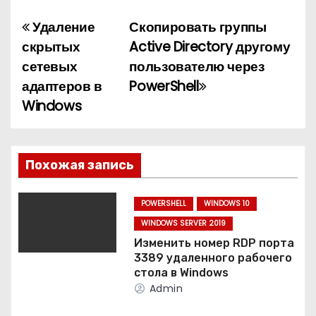
Удаление
Скопировать группы
Н
скрытых
Active Directory другому
а
сетевых
пользователю через
адаптеров в
PowerShell
в
Windows
и
г
Похожая запись
а
ц
POWERSHELL
WINDOWS 10
WINDOWS SERVER 2019
и
Изменить номер RDP порта
3389 удаленного рабочего
я
стола в Windows
Admin
п