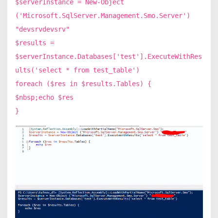
$serverInstance = New-Object
('Microsoft.SqlServer.Management.Smo.Server')
"devsrvdevsrv"
$results =
$serverInstance.Databases['test'].ExecuteWithRes
ults('select * from test_table')
foreach ($res in $results.Tables) {
$nbsp;echo $res
}