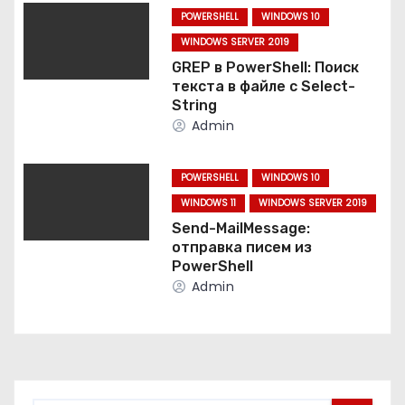
о
POWERSHELL
WINDOWS 10
WINDOWS SERVER 2019
з
GREP в PowerShell: Поиск
а
текста в файле с Select-
String
п
Admin
и
POWERSHELL
WINDOWS 10
с
WINDOWS 11
WINDOWS SERVER 2019
Send-MailMessage:
я
отправка писем из
PowerShell
м
Admin