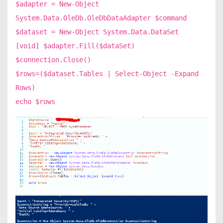
$adapter = New-Object
System.Data.OleDb.OleDbDataAdapter $command
$dataset = New-Object System.Data.DataSet
[void] $adapter.Fill($dataSet)
$connection.Close()
$rows=($dataset.Tables | Select-Object -Expand
Rows)
echo $rows