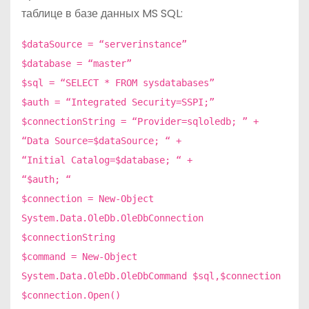
таблице в базе данных MS SQL:
$dataSource = “serverinstance”
$database = “master”
$sql = “SELECT * FROM sysdatabases”
$auth = “Integrated Security=SSPI;”
$connectionString = “Provider=sqloledb; ” +
“Data Source=$dataSource; “ +
“Initial Catalog=$database; “ +
“$auth; “
$connection = New-Object
System.Data.OleDb.OleDbConnection
$connectionString
$command = New-Object
System.Data.OleDb.OleDbCommand $sql,$connection
$connection.Open()