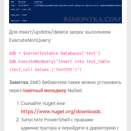
Для insert/update/delete запрос выполняем
ExecuteNonQuery:
$db = $serverInstance.Databases['test']
$db.ExecuteNonQuery("insert into test_table
(test_col) Values ('Test555')")
Заметка.
SMO библиотеки также можно установить
через
пакетный менеджер
NuGet.
Скачайте nuget.exe
https://www.nuget.org/downloads
;
Запустите PowerShell с правами
администратора и перейдите в директорию с