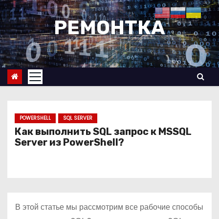
П
е
РЕМОНТКА
р
е
й
т
и
к
с
POWERSHELL
SQL SERVER
о
Как выполнить SQL запрос к MSSQL
Server из PowerShell?
д
е
р
ж
и
В этой статье мы рассмотрим все рабочие способы
м