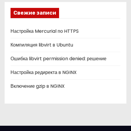
р
и
Свежие записи
к
и
Настройка Mercurial по HTTPS
Компиляция libvirt в Ubuntu
Ошибка libvirt permission denied: решение
Настройка редиректа в NGINX
Включение gzip в NGINX