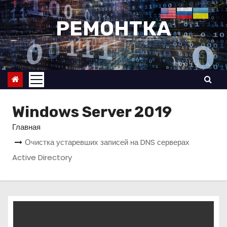
П
е
РЕМОНТКА
р
е
й
т
и
к
Windows Server 2019
с
Главная
о
Очистка устаревших записей на DNS серверах
д
Active Directory
е
р
ж
и
м