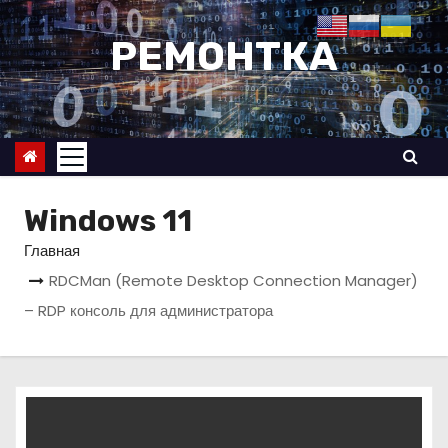
П
е
РЕМОНТКА
р
е
й
т
и
к
Windows 11
с
Главная
о
RDCMan (Remote Desktop Connection Manager)
д
– RDP консоль для администратора
е
р
ж
и
м