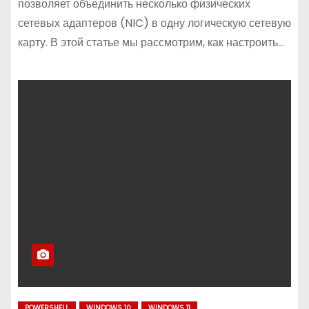
позволяет объединить несколько физических
сетевых адаптеров (NIC) в одну логическую сетевую
карту. В этой статье мы рассмотрим, как настроить…
POWERSHELL
WINDOWS 10
WINDOWS 11