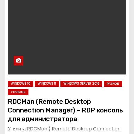
о
м
у
WINDOWS 10
WINDOWS 11
WINDOWS SERVER 2016
РАЗНОЕ
УТИЛИТЫ
RDCMan (Remote Desktop
Connection Manager) – RDP консоль
для администратора
Утилита RDCMan ( Remote Desktop Connection