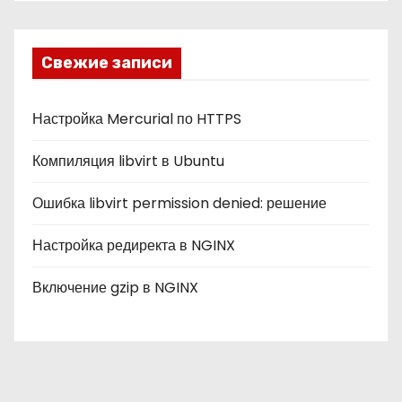
б
р
и
Свежие записи
к
и
Настройка Mercurial по HTTPS
Компиляция libvirt в Ubuntu
Ошибка libvirt permission denied: решение
Настройка редиректа в NGINX
Включение gzip в NGINX