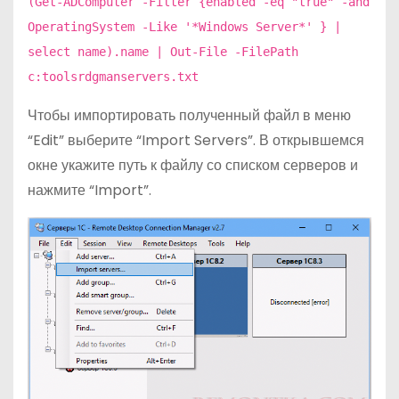
(Get-ADComputer -Filter {enabled -eq "true" -and
OperatingSystem -Like '*Windows Server*' } |
select name).name | Out-File -FilePath
c:toolsrdgmanservers.txt
Чтобы импортировать полученный файл в меню
“Edit” выберите “Import Servers”. В открывшемся
окне укажите путь к файлу со списком серверов и
нажмите “Import”.