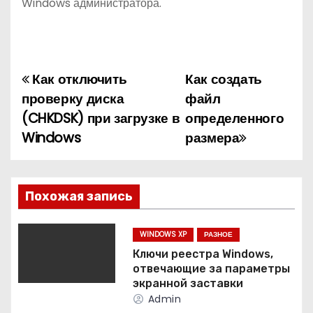
Windows администратора.
Как отключить
Как создать
Н
проверку диска
файл
а
(CHKDSK) при загрузке в
определенного
Windows
размера
в
и
г
Похожая запись
а
WINDOWS XP
РАЗНОЕ
ц
Ключи реестра Windows,
отвечающие за параметры
и
экранной заставки
Admin