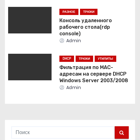
я
РАЗНОЕ
ТРЮКИ
п
Консоль удаленного
о
рабочего стола(rdp
console)
з
Admin
а
DHCP
ТРЮКИ
УТИЛИТЫ
п
Фильтрация по МАС-
адресам на сервере DHCP
и
Windows Server 2003/2008
Admin
с
я
м