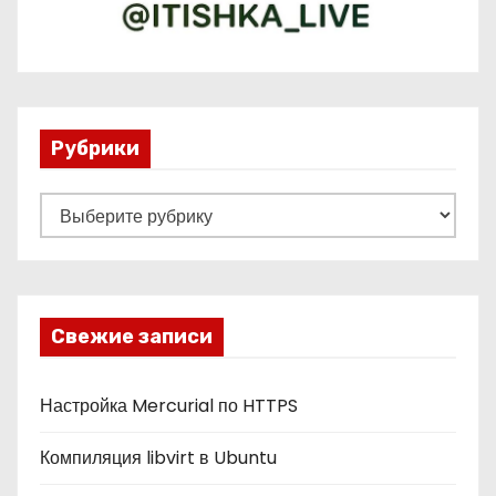
Рубрики
Р
у
б
р
и
Свежие записи
к
и
Настройка Mercurial по HTTPS
Компиляция libvirt в Ubuntu