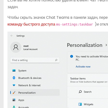
Если вы не хотите полностью удалять клиент Чат Teams
задач.
Чтобы скрыть значок Chat Teams в панели задач, пер
команду быстрого доступа
)и отк
ms-settings:taskbar