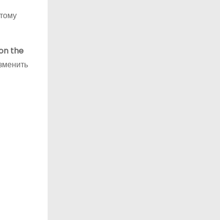
этому
on the
зменить