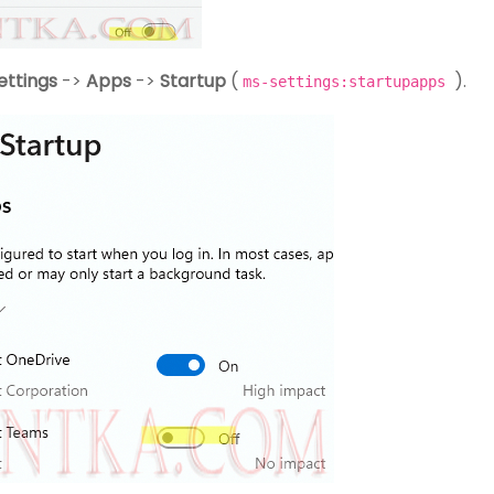
ettings
->
Apps
->
Startup
(
).
ms-settings:startupapps