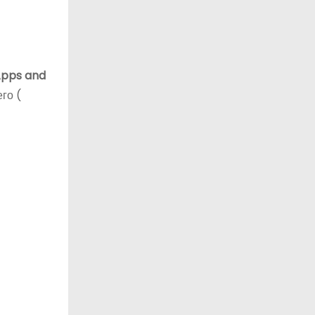
pps and
го (