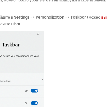
, можно просто убрать его из автозагрузки и скрыть значок
ейдите в
Settings
->
Personalization
->
Taskbar
(можно
вы
лючите Chat.