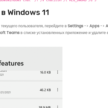
dowsWindows Chat" /f /v ChatIcon /t REG_DWORD /d 3
 в Windows 11
текущего пользователя, перейдите в
Settings
->
Apps
->
A
soft Teams
в списке установленных приложение и удалите е