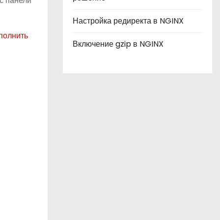
 с панели
Настройка редиректа в NGINX
полнить
Включение gzip в NGINX