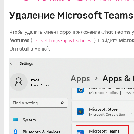
"HKEY_LOCAL_MACHINESOFTWAREPoliciesMicrosoftWin
Удаление Microsoft Teams
Чтобы удалить клиент appx приложение Chat Teams у 
features
(
). Найдите
Micro
ms-settings:appsfeatures
Uninstall
в меню).