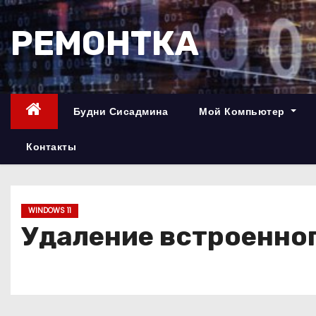
П
е
РЕМОНТКА
р
е
й
т
Будни Сисадмина
Мой Компьютер
и
к
Контакты
с
о
д
WINDOWS 11
е
Удаление встроенного
р
ж
и
м