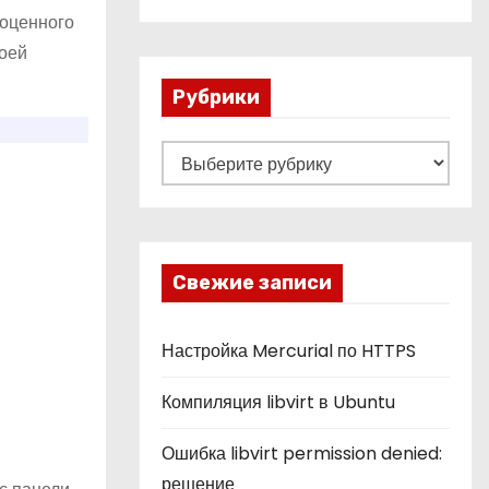
ноценного
воей
Рубрики
Р
у
б
р
и
Свежие записи
к
и
Настройка Mercurial по HTTPS
Компиляция libvirt в Ubuntu
Ошибка libvirt permission denied:
решение