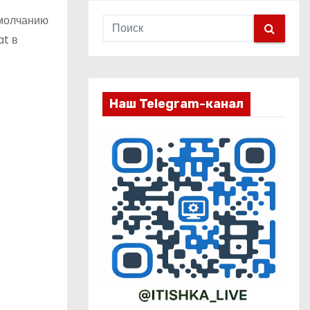
умолчанию
at в
Наш Telegram-канал