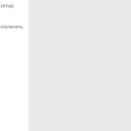
tartup.
 отключить