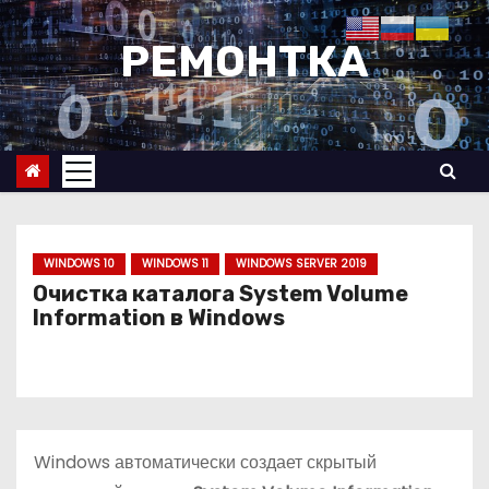
П
е
РЕМОНТКА
р
е
й
т
и
к
с
WINDOWS 10
WINDOWS 11
WINDOWS SERVER 2019
о
Очистка каталога System Volume
Information в Windows
д
е
р
ж
и
Windows автоматически создает скрытый
м