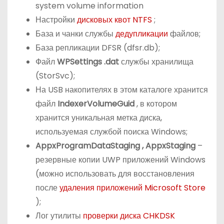
Настройки
дисковых квот NTFS
;
База и чанки службы
дедупликации
файлов;
База репликации DFSR (dfsr.db);
Файл
WPSettings
.dat
службы хранилища
(StorSvc);
На USB накопителях в этом каталоге хранится
файл
IndexerVolumeGuid
, в котором
хранится уникальная метка диска,
используемая службой поиска Windows;
AppxProgramDataStaging
, AppxStaging
–
резервные копии UWP приложений Windows
(можно использовать для восстановления
после
удаления приложений Microsoft Store
);
Лог утилиты
проверки диска CHKDSK