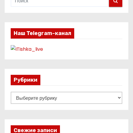
Наш Telegram-канал
Рубрики
Р
у
б
р
и
Свежие записи