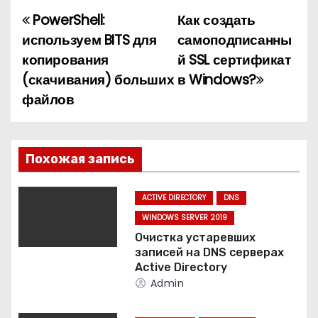
PowerShell:
Как создать
Н
используем BITS для
самоподписанны
а
копирования
й SSL сертификат
(скачивания) больших
в Windows?
в
файлов
и
г
Похожая запись
а
ц
ACTIVE DIRECTORY
DNS
WINDOWS SERVER 2019
и
Очистка устаревших
записей на DNS серверах
я
Active Directory
Admin
п