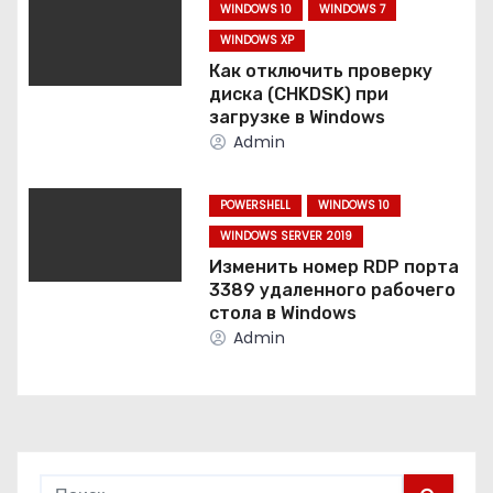
о
WINDOWS 10
WINDOWS 7
WINDOWS XP
з
Как отключить проверку
а
диска (CHKDSK) при
загрузке в Windows
п
Admin
и
POWERSHELL
WINDOWS 10
с
WINDOWS SERVER 2019
Изменить номер RDP порта
я
3389 удаленного рабочего
стола в Windows
м
Admin