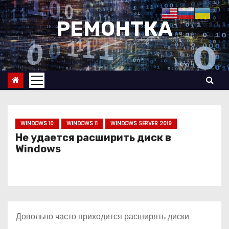
П
е
РЕМОНТКА
р
е
й
т
и
к
с
WINDOWS 10
WINDOWS 11
WINDOWS SERVER 2019
о
Не удается расширить диск в
Windows
д
е
р
ж
и
Довольно часто приходится расширять диски
м