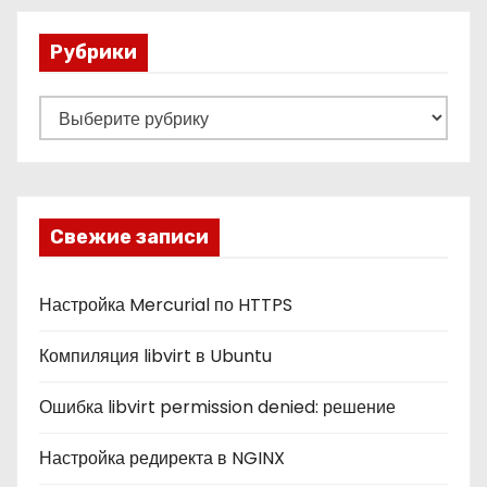
Рубрики
Р
у
б
р
и
Свежие записи
к
и
Настройка Mercurial по HTTPS
Компиляция libvirt в Ubuntu
Ошибка libvirt permission denied: решение
Настройка редиректа в NGINX