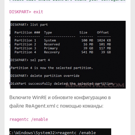
DISKPART> exit
Включите WinRE и обновите конфигурацию в
файле ReAgent.xml с помощью команды:
reagentc /enable