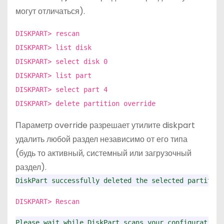
могут отличаться).
DISKPART> rescan
DISKPART> list disk
DISKPART> select disk 0
DISKPART> list part
DISKPART> select part 4
DISKPART> delete partition override
Параметр override разрешает утилите diskpart
удалить любой раздел независимо от его типа
(будь то активный, системный или загрузочный
раздел).
DiskPart successfully deleted the selected partition
DISKPART> Rescan
Please wait while DiskPart scans your configuration.