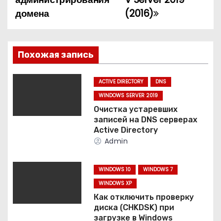
в
домена
(2016)
и
г
Похожая запись
а
ц
ACTIVE DIRECTORY
DNS
WINDOWS SERVER 2019
и
Очистка устаревших
записей на DNS серверах
я
Active Directory
Admin
п
о
WINDOWS 10
WINDOWS 7
WINDOWS XP
з
Как отключить проверку
а
диска (CHKDSK) при
загрузке в Windows