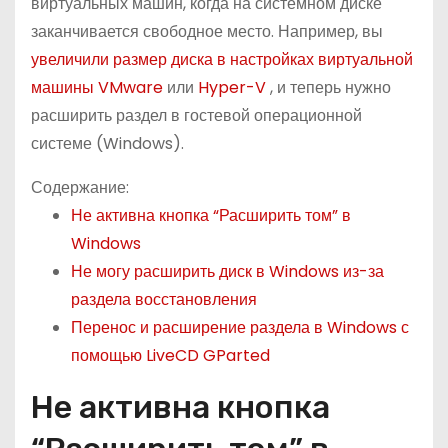
виртуальных машин, когда на системном диске
о
заканчивается свободное место. Например, вы
м
увеличили размер диска в настройках виртуальной
у
машины VMware
или
Hyper-V
, и теперь нужно
расширить раздел в гостевой операционной
системе (Windows).
Содержание:
Не активна кнопка “Расширить том” в
Windows
Не могу расширить диск в Windows из-за
раздела восстановления
Перенос и расширение раздела в Windows с
помощью LiveCD GParted
Не активна кнопка