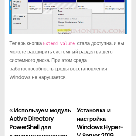
Теперь кнопка
стала доступна, и вы
Extend volume
можете расширить системный раздел вашего
системного диска. При этом среда
работоспособность среды восстановления
Windows не нарушается.
Используем модуль
Установка и
Н
Active Directory
настройка
а
PowerShell для
Windows Hyper-
администрирования
V Server 2019