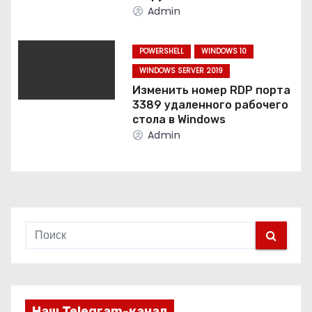
п
Admin
и
POWERSHELL
WINDOWS 10
с
WINDOWS SERVER 2019
Изменить номер RDP порта
я
3389 удаленного рабочего
стола в Windows
м
Admin
Наш Telegram-канал