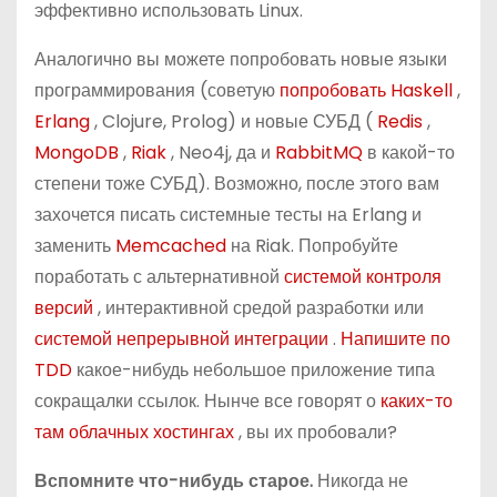
эффективно использовать Linux.
Аналогично вы можете попробовать новые языки
программирования (советую
попробовать Haskell
,
Erlang
, Clojure, Prolog) и новые СУБД (
Redis
,
MongoDB
,
Riak
, Neo4j, да и
RabbitMQ
в какой-то
степени тоже СУБД). Возможно, после этого вам
захочется писать системные тесты на Erlang и
заменить
Memcached
на Riak. Попробуйте
поработать с альтернативной
системой контроля
версий
, интерактивной средой разработки или
системой непрерывной интеграции
.
Напишите по
TDD
какое-нибудь небольшое приложение типа
сокращалки ссылок. Нынче все говорят о
каких-то
там облачных хостингах
, вы их пробовали?
Вспомните что-нибудь старое.
Никогда не