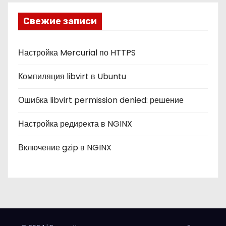
р
и
Свежие записи
к
и
Настройка Mercurial по HTTPS
Компиляция libvirt в Ubuntu
Ошибка libvirt permission denied: решение
Настройка редиректа в NGINX
Включение gzip в NGINX