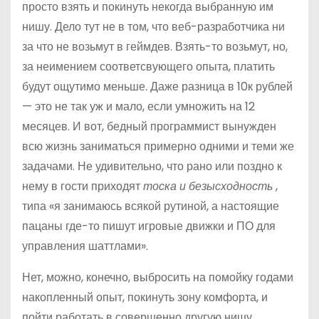
просто взять и покинуть некогда выбранную им
о
нишу. Дело тут не в том, что
веб-разработчика
ни
м
за что не возьмут в геймдев. Взять-то возьмут, но,
у
за неимением соответсвующего опыта, платить
будут ощутимо меньше. Даже разница в 10к рублей
— это не так уж и мало, если умножить на 12
месяцев. И вот, бедный программист вынужден
всю жизнь заниматься примерно одними и теми же
задачами. Не удивительно, что рано или поздно к
нему в гости приходят
тоска и безысходность
,
типа «я занимаюсь всякой рутиной, а настоящие
пацаны где-то пишут игровые движки и ПО для
управления шаттлами».
Нет, можно, конечно, выбросить на помойку годами
накопленный опыт, покинуть зону комфорта, и
пойти работать в совершенно другую нишу.