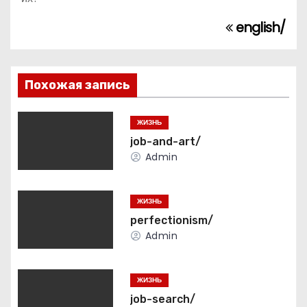
english/
Н
а
в
Похожая запись
и
ЖИЗНЬ
г
job-and-art/
Admin
а
ц
ЖИЗНЬ
perfectionism/
и
Admin
я
ЖИЗНЬ
п
job-search/