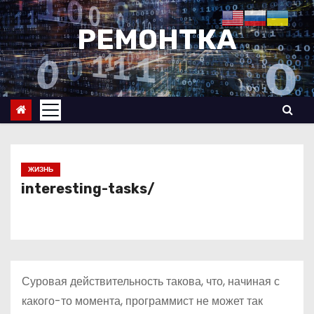
П
е
РЕМОНТКА
р
е
й
т
и
к
с
ЖИЗНЬ
о
interesting-tasks/
д
е
р
ж
Суровая действительность такова, что, начиная с
и
какого-то момента, программист не может так
м