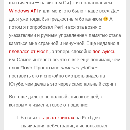
фактически — на чистом Си) с использованием
о
Windows API
и для меня это было «наше все». Да-
м
да, я уже тогда был редкостным ботаником
А
у
потом я попробовал Perl и вся эта возня с
указателями и ручным управлением памятью стала
казаться мне странной и ненужной. Еще недавно я
плевался от Flash
, а теперь спокойно
пользуюсь
им. Самое интересное, что я все еще понимаю, чем
плох Flash. Просто мне
намного удобнее
поставить его и спокойно смотреть видео на
Ютубе, чем делать это через самопальный скрипт.
Вот еще далеко не полный список вещей, к
которым я изменил свое отношение:
В своих
старых скриптах
на Perl для
скачивания веб-страниц я использовал