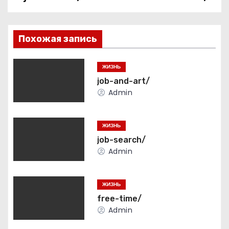
Н
а
в
Похожая запись
и
ЖИЗНЬ
г
job-and-art/
Admin
а
ц
ЖИЗНЬ
job-search/
и
Admin
я
ЖИЗНЬ
п
free-time/
о
Admin