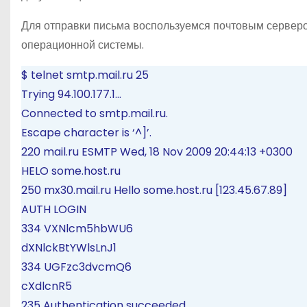
Для отправки письма воспользуемся почтовым сервером
операционной системы.
$ telnet smtp.mail.ru 25
Trying 94.100.177.1…
Connected to smtp.mail.ru.
Escape character is ‘^]’.
220 mail.ru ESMTP Wed, 18 Nov 2009 20:44:13 +0300
HELO some.host.ru
250 mx30.mail.ru Hello some.host.ru [123.45.67.89]
AUTH LOGIN
334 VXNlcm5hbWU6
dXNlckBtYWlsLnJ1
334 UGFzc3dvcmQ6
cXdlcnR5
235 Authentication succeeded