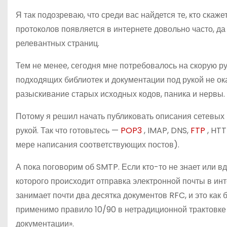
о
Я так подозреваю, что среди вас найдется те, кто скаже
м
протоколов появляется в интернете довольно часто, д
у
релевантных страниц.
Тем не менее, сегодня мне потребовалось на скорую р
подходящих библиотек и документации под рукой не ока
разыскивание старых исходных кодов, паника и нервы.
Потому я решил начать публиковать описания сетевых п
рукой. Так что готовьтесь —
POP3
, IMAP, DNS,
FTP
, HT
мере написания соответствующих постов).
А пока поговорим об SMTP. Если кто-то не знает или в
которого происходит отправка электронной почты в ин
занимает почти два десятка документов RFC, и это как 
применимо правило 10/90 в нетрадиционной трактовке
документации».