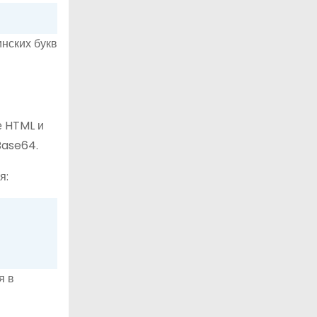
инских букв
е HTML и
Base64.
я:
я в