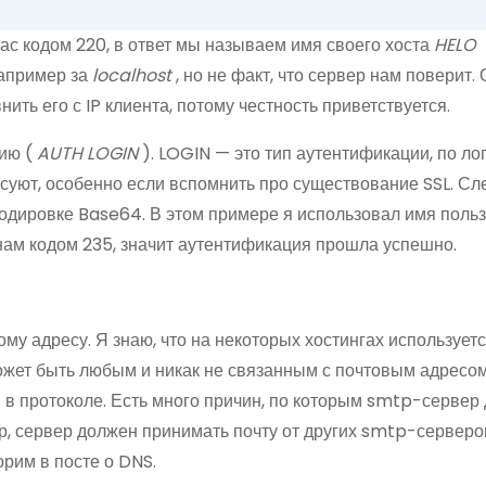
ас кодом 220, в ответ мы называем имя своего хоста
HELO
например за
localhost
, но не факт, что сервер нам поверит.
ить его с IP клиента, потому честность приветствуется.
цию (
AUTH LOGIN
). LOGIN — это тип аутентификации, по ло
есуют, особенно если вспомнить про существование SSL. Сл
кодировке Base64. В этом примере я использовал имя поль
 нам кодом 235, значит аутентификация прошла успешно.
му адресу. Я знаю, что на некоторых хостингах использует
ожет быть любым и никак не связанным с почтовым адресом
в протоколе. Есть много причин, по которым smtp-сервер
, сервер должен принимать почту от других smtp-серверов
рим в посте о DNS.