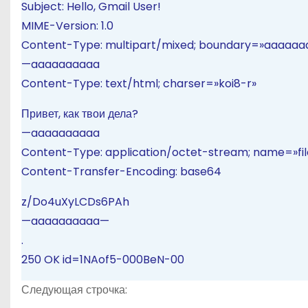
Subject: Hello, Gmail User!
MIME-Version: 1.0
Content-Type: multipart/mixed; boundary=»aaaaaa
—aaaaaaaaaa
Content-Type: text/html; charser=»koi8-r»
Привет, как твои дела?
—aaaaaaaaaa
Content-Type: application/octet-stream; name=»file
Content-Transfer-Encoding: base64
z/Do4uXyLCDs6PAh
—aaaaaaaaaa—
.
250 OK id=1NAof5-000BeN-00
Следующая строчка: