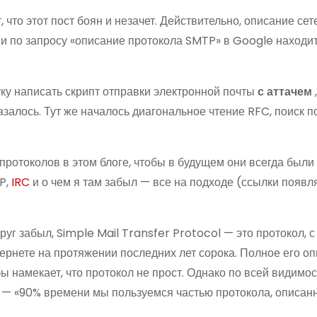
т, что этот пост боян и незачет. Действительно, описание се
а и по запросу «описание протокола SMTP» в Google находи
уку написать скрипт отправки электронной почты
с аттачем
залось. Тут же началось диагональное чтение RFC, поиск 
ротоколов в этом блоге, чтобы в будущем они всегда были
TP,
IRC
и о чем я там забыл — все на подходе (ссылки появл
друг забыл, Simple Mail Transfer Protocol — это протокол,
тернете на протяжении последних лет сорока. Полное его о
бы намекает, что протокол не прост. Однако по всей видимос
 — «90% времени мы пользуемся частью протокола, описанн