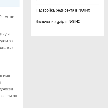
Настройка редиректа в NGINX
 Он может
Включение gzip в NGINX
гину и
едом за
зователя
ся имя
.
 должен
, если он