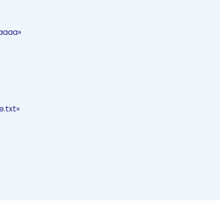
aaaa»
.txt»