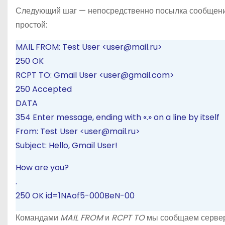
Следующий шаг — непосредственно посылка сообщения.
простой:
MAIL FROM: Test User <user@mail.ru>
250 OK
RCPT TO: Gmail User <user@gmail.com>
250 Accepted
DATA
354 Enter message, ending with «.» on a line by itself
From: Test User <user@mail.ru>
Subject: Hello, Gmail User!
How are you?
.
250 OK id=1NAof5-000BeN-00
Командами
MAIL FROM
и
RCPT TO
мы сообщаем серверу