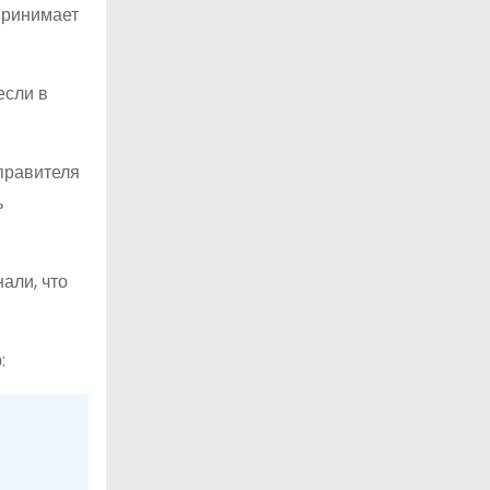
принимает
если в
правителя
ь
али, что
: