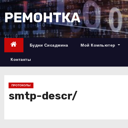
П
е
РЕМОНТКА
р
е
й
т
Будни Сисадмина
Мой Компьютер
и
к
Контакты
с
о
д
ПРОТОКОЛЫ
е
smtp-descr/
р
ж
и
м