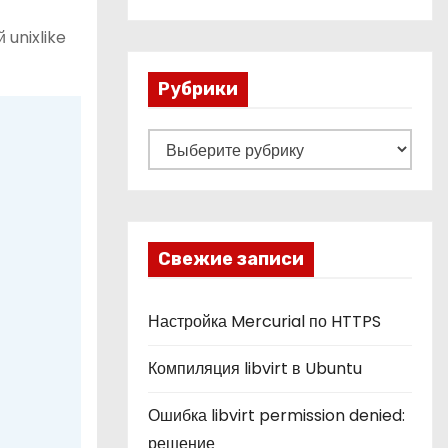
 unixlike
Рубрики
Р
у
б
р
и
Свежие записи
к
и
Настройка Mercurial по HTTPS
Компиляция libvirt в Ubuntu
Ошибка libvirt permission denied:
решение