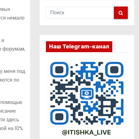
тевых
тся немало
, а
Наш Telegram-канал
по форумам,
 у меня под
яются по
 с помощью
писание
ти здесь
ой на 10%