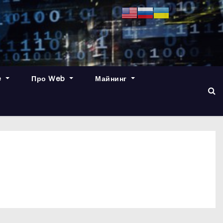
e
Про Web
Майнинг