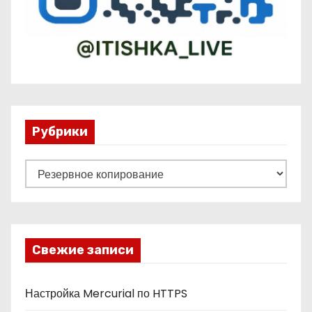
Рубрики
Р
у
б
р
и
Свежие записи
к
и
Настройка Mercurial по HTTPS