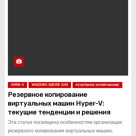
о
м
у
HYPER-V
WINDOWS SERVER 2019
РЕЗЕРВНОЕ КОПИРОВАНИЕ
Резервное копирование
виртуальных машин Hyper-V:
текущие тенденции и решения
Эта статья посвящена особенностям организации
резервного копирования виртуальных машин,