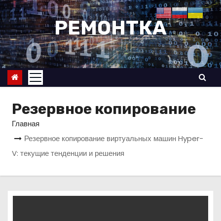
П
е
РЕМОНТКА
р
е
й
т
и
к
Резервное копирование
с
Главная
о
Резервное копирование виртуальных машин Hyper-
д
V: текущие тенденции и решения
е
р
ж
и
м