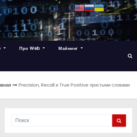
e
Про Web
Майнинг
авная
Precision, Recall и True Positive простыми словами