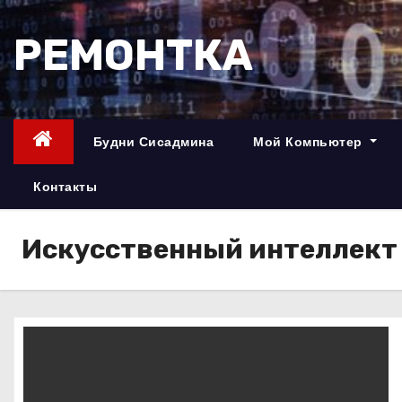
П
е
РЕМОНТКА
р
е
й
т
Будни Сисадмина
Мой Компьютер
и
к
Контакты
с
о
Искусственный интеллект
д
е
р
ж
и
м