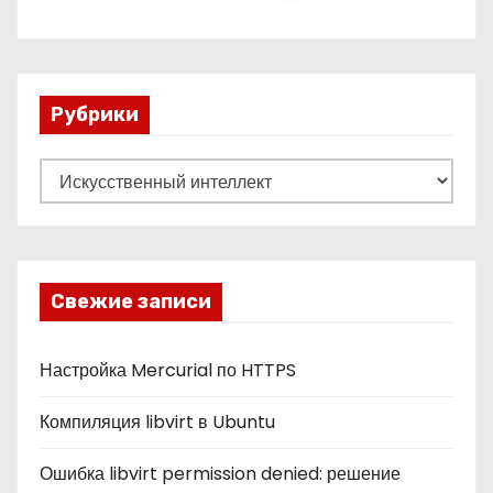
Рубрики
Р
у
б
р
и
Свежие записи
к
и
Настройка Mercurial по HTTPS
Компиляция libvirt в Ubuntu
Ошибка libvirt permission denied: решение