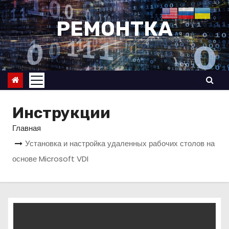
П
е
РЕМОНТКА
р
е
й
т
и
к
Инструкции
с
Главная
о
Установка и настройка удаленных рабочих столов на
д
основе Microsoft VDI
е
р
ж
и
м