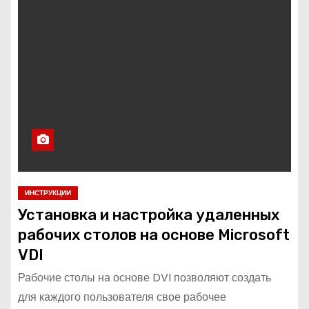
о
м
у
ИНСТРУКЦИИ
Установка и настройка удаленных
рабочих столов на основе Microsoft
VDI
Рабочие столы на основе DVI позволяют создать
для каждого пользователя свое рабочее