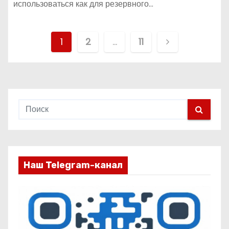
использоваться как для резервного…
П
1
2
…
11
а
г
и
н
а
Наш Telegram-канал
ц
и
я