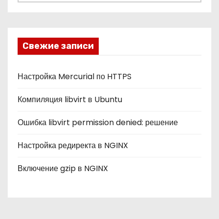
у
б
р
и
Свежие записи
к
и
Настройка Mercurial по HTTPS
Компиляция libvirt в Ubuntu
Ошибка libvirt permission denied: решение
Настройка редиректа в NGINX
Включение gzip в NGINX