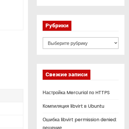
Рубрики
Р
у
б
р
и
Свежие записи
к
и
Настройка Mercurial по HTTPS
Компиляция libvirt в Ubuntu
Ошибка libvirt permission denied:
решение