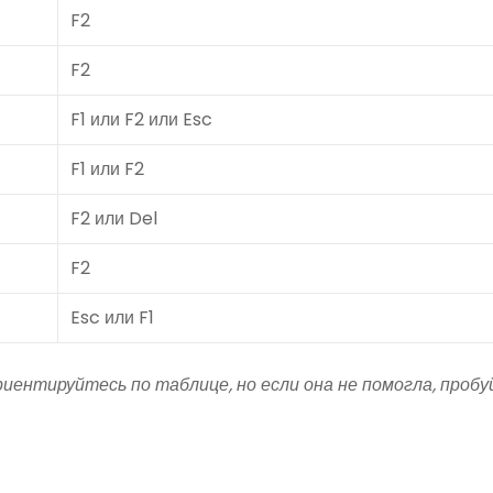
F2
F2
F1 или F2 или Esc
F1 или F2
F2 или Del
F2
Esc или F1
иентируйтесь по таблице, но если она не помогла, проб