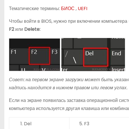
о
Тематические термины:
БИОС
,
UEFI
м
у
Чтобы войти в BIOS, нужно при включении компьютера 
F2
или
Delete:
Совет: на первом экране загрузки может быть указа
надпись находится в нижнем правом или левом углах.
Если на экране появилась заставка операционной сист
компьютера используется другая клавиша или комбинац
Del
F3