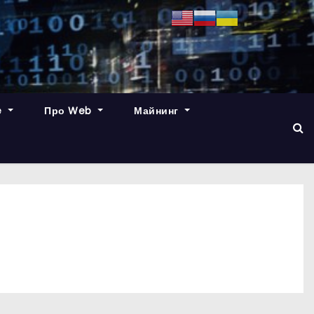
e
Про Web
Майнинг