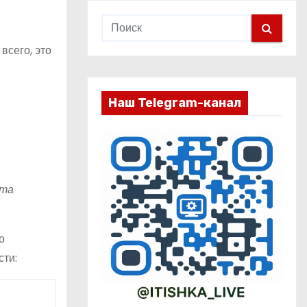
всего, это
Наш Telegram-канал
Эта
о
сти: