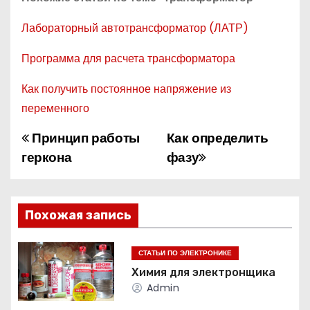
Лабораторный автотрансформатор (ЛАТР)
Программа для расчета трансформатора
Как получить постоянное напряжение из
переменного
Принцип работы
Как определить
Н
геркона
фазу
а
в
Похожая запись
и
г
СТАТЬИ ПО ЭЛЕКТРОНИКЕ
Химия для электронщика
а
Admin