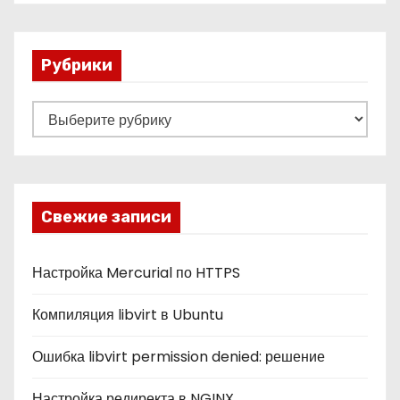
Рубрики
Р
у
б
р
и
Свежие записи
к
и
Настройка Mercurial по HTTPS
Компиляция libvirt в Ubuntu
Ошибка libvirt permission denied: решение
Настройка редиректа в NGINX