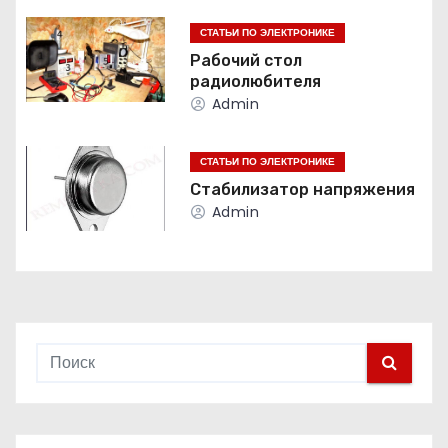
ц
СТАТЬИ ПО ЭЛЕКТРОНИКЕ
и
Рабочий стол
радиолюбителя
я
Admin
п
СТАТЬИ ПО ЭЛЕКТРОНИКЕ
о
Стабилизатор напряжения
з
Admin
а
п
и
с
я