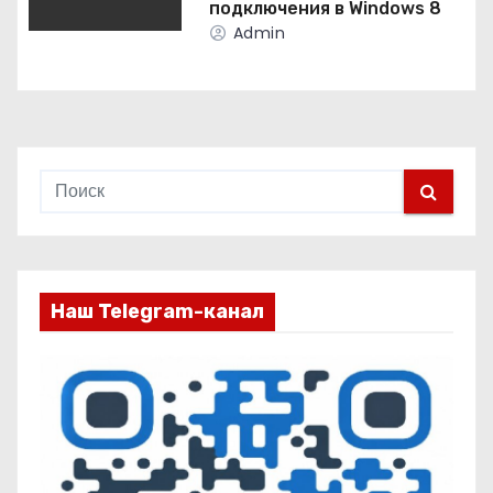
подключения в Windows 8
с
Admin
я
м
Наш Telegram-канал