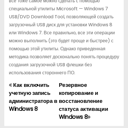
все тоже самое можно сделать с помощью
специальной утилиты Microsoft — Windows 7
USB/DVD Download Tool, позволяющей создать
загрузочный USB диск для установки Windows 8
или Windows 7. Все правильно, все эти операции
можно выполнить (это будет проще и быстрее) с
помощью этой утилиты. Однако приведенная
методика позволяет досконально понять процедуру
создания загрузочной USB флешки без
использования стороннего ПО.
Как включить
Резервное
Н
учетную запись
копирование и
а
администратора в
восстановление
Windows 8
статуса активации
в
Windows 8
и