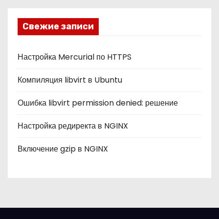
р
и
Свежие записи
к
и
Настройка Mercurial по HTTPS
Компиляция libvirt в Ubuntu
Ошибка libvirt permission denied: решение
Настройка редиректа в NGINX
Включение gzip в NGINX