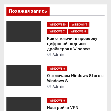
г
Похожая запись
а
ц
WINDOWS 10
WINDOWS 11
WINDOWS 7
WINDOWS 8
и
Как отключить проверку
цифровой подписи
я
драйверов в Windows
Admin
п
о
WINDOWS 8
Отключаем Windows Store в
з
Windows 8
Admin
а
п
WINDOWS 8
Настройка VPN
и