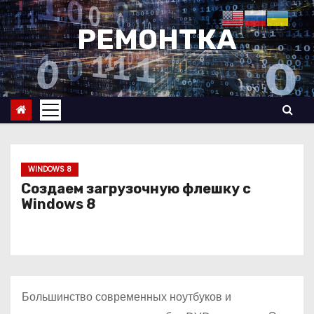
П
е
РЕМОНТКА
р
е
й
т
и
к
с
WINDOWS 8
о
Создаем загрузочную флешку с
Windows 8
д
е
р
ж
и
Большинство современных ноутбуков и
м