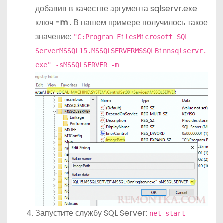
добавив в качестве аргумента sqlservr.exe
ключ
-m
. В нашем примере получилось такое
значение:
"C:Program FilesMicrosoft SQL
ServerMSSQL15.MSSQLSERVERMSSQLBinnsqlservr.
exe" -sMSSQLSERVER -m
Запустите службу SQL Server:
net start