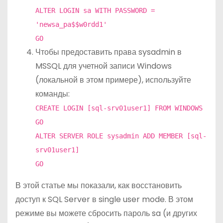
ALTER LOGIN sa WITH PASSWORD =
'newsa_pa$$w0rdd1'
GO
Чтобы предоставить права sysadmin в
MSSQL для учетной записи Windows
(локальной в этом примере), используйте
команды:
CREATE LOGIN [sql-srv01user1] FROM WINDOWS
GO
ALTER SERVER ROLE sysadmin ADD MEMBER [sql-
srv01user1]
GO
В этой статье мы показали, как восстановить
доступ к SQL Server в single user mode. В этом
режиме вы можете сбросить пароль sa (и других