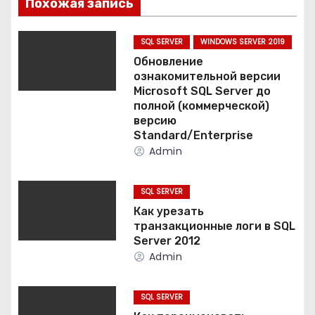
Похожая запись
ц
SQL SERVER
WINDOWS SERVER 2019
и
Обновление
ознакомительной версии
я
Microsoft SQL Server до
полной (коммерческой)
п
версию
Standard/Enterprise
о
Admin
з
SQL SERVER
а
Как урезать
транзакционные логи в SQL
п
Server 2012
Admin
и
с
SQL SERVER