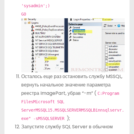
'sysadmin';)
GO
Осталось еще раз остановить службу MSSQL,
вернуть начальное значение параметра
реестра ImagePart, убрав “-m” (
C:Program
FilesMicrosoft SQL
ServerMSSQL15.MSSQLSERVERMSSQLBinnsqlservr.
);
exe" -sMSSQLSERVER
Запустите службу SQL Server в обычном