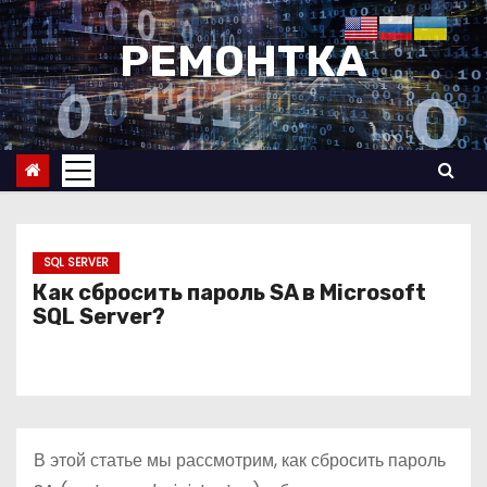
П
е
РЕМОНТКА
р
е
й
т
и
к
с
SQL SERVER
о
Как сбросить пароль SA в Microsoft
SQL Server?
д
е
р
ж
и
В этой статье мы рассмотрим, как сбросить пароль
м