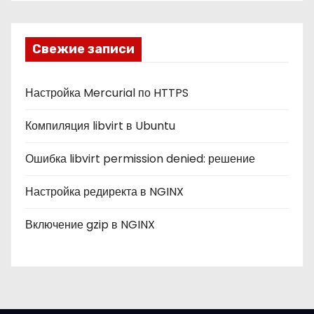
б
р
и
Свежие записи
к
и
Настройка Mercurial по HTTPS
Компиляция libvirt в Ubuntu
Ошибка libvirt permission denied: решение
Настройка редиректа в NGINX
Включение gzip в NGINX