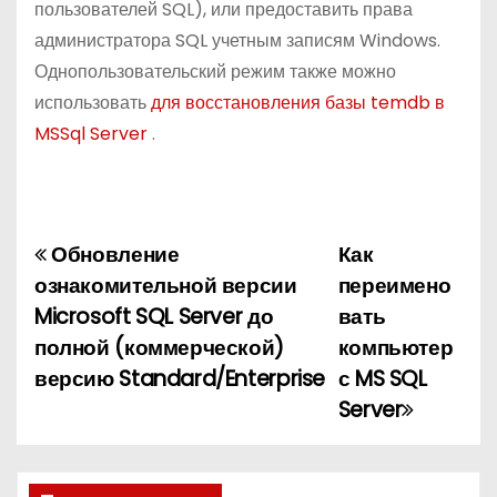
пользователей SQL), или предоставить права
администратора SQL учетным записям Windows.
Однопользовательский режим также можно
использовать
для восстановления базы temdb в
MSSql Server
.
Обновление
Как
Н
ознакомительной версии
переимено
а
Microsoft SQL Server до
вать
полной (коммерческой)
компьютер
в
версию Standard/Enterprise
с MS SQL
и
Server
г
а