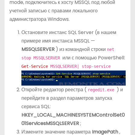
mode, подключитесь к хосту MSSQL под любой
учетной записью с правами локального
администратора Windows.
Остановите инстанс SQL Server (в нашем
примере имя инстанса MSSQL —
MSSQLSERVER
) из командной строки
net
или с помощью PowerShell:
stop MSSQLSERVER
Get-Service
MSSQLSERVER| stop-service
Откройте редактор реестра (
) и
regedit.exe
перейдите в раздел параметров запуска
сервиса SQL:
HKEY_LOCAL_MACHINESYSTEMControlSet0
01ServicesMSSQLSERVER
;
Измените значение параметра
ImagePath
,