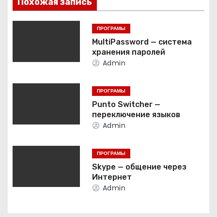
Похожая запись
г
ПРОГРАМЫ
а
MultiPassword — система
хранения паролей
ц
Admin
и
ПРОГРАМЫ
я
Punto Switcher —
переключение языков
п
Admin
о
ПРОГРАМЫ
з
Skype — общение через
Интернет
а
Admin
п