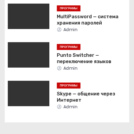
а
ПРОГРАМЫ
ц
MultiPassword — система
хранения паролей
и
Admin
я
ПРОГРАМЫ
п
Punto Switcher —
переключение языков
о
Admin
з
ПРОГРАМЫ
а
Skype — общение через
Интернет
п
Admin
и
с