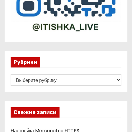
Рубрики
Р
у
б
р
и
Свежие записи
к
и
Настройка Mercurial по HTTPS