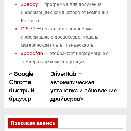
Speccy
— программа для получения
информации о компьютере от компании
Piriform.
CPU-Z
— показывает подробную
информацию о процессоре, модель
материнской платы и видеокарты.
Speedfan
— отображает информацию о
температуре комплектующих.
Google
DriverHub —
Н
Chrome —
автоматическая
а
быстрый
установка и обновление
браузер
драйверов
в
и
г
Похожая запись