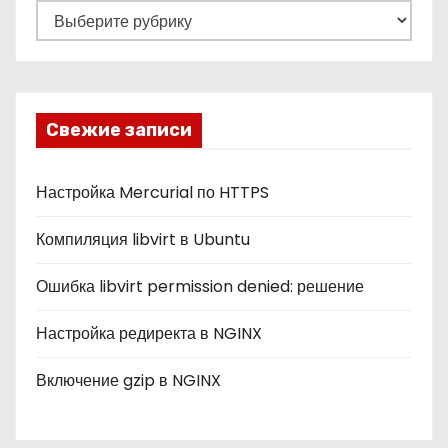
Р
у
б
р
и
Свежие записи
к
и
Настройка Mercurial по HTTPS
Компиляция libvirt в Ubuntu
Ошибка libvirt permission denied: решение
Настройка редиректа в NGINX
Включение gzip в NGINX