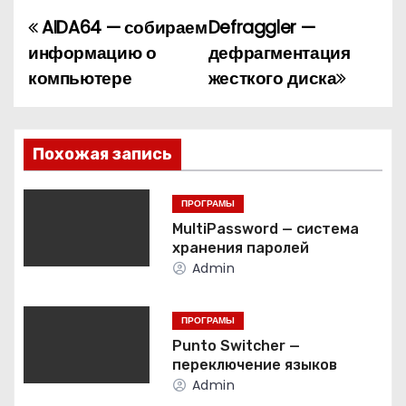
AIDA64 — собираем
Defraggler —
Н
информацию о
дефрагментация
а
компьютере
жесткого диска
в
и
Похожая запись
г
ПРОГРАМЫ
а
MultiPassword — система
хранения паролей
ц
Admin
и
ПРОГРАМЫ
я
Punto Switcher —
переключение языков
п
Admin