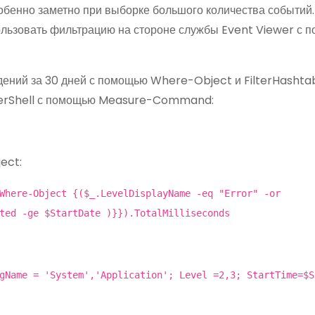
обенно заметно при выборке большого количества событий.
ользовать фильтрацию на стороне службы Event Viewer с 
ений за 30 дней с помощью Where-Object и FilterHashtab
werShell с помощью Measure-Command:
ect:
Where-Object {($_.LevelDisplayName -eq "Error" -or
ted -ge $StartDate )}}).TotalMilliseconds
gName = 'System','Application'; Level =2,3; StartTime=$S