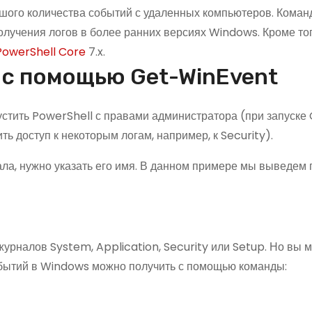
ьшого количества событий с удаленных компьютеров. Коман
лучения логов в более ранних версиях Windows. Кроме тог
PowerShell Core
7.x.
 с помощью Get-WinEvent
тить PowerShell с правами администратора (при запуске
ь доступ к некоторым логам, например, к Security).
ала, нужно указать его имя. В данном примере мы выведем
урналов System, Application, Security или Setup. Но вы 
обытий в Windows можно получить с помощью команды: