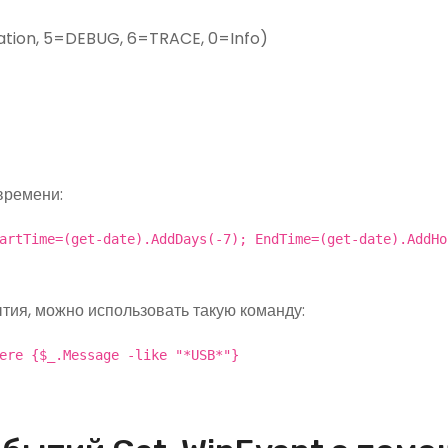
ation, 5=DEBUG, 6=TRACE, 0=Info)
времени:
artTime=(get-date).AddDays(-7); EndTime=(get-date).AddHo
тия, можно использовать такую команду:
ere {$_.Message -like "*USB*"}