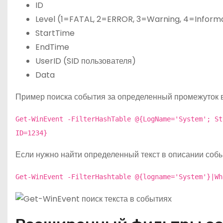
ID
Level (1=FATAL, 2=ERROR, 3=Warning, 4=Inform
StartTime
EndTime
UserID (SID пользователя)
Data
Пример поиска события за определенный промежуток 
Get-WinEvent -FilterHashTable @{LogName='System'; St
ID=1234}
Если нужно найти определенный текст в описании собы
Get-WinEvent -FilterHashtable @{logname='System'}|Wh