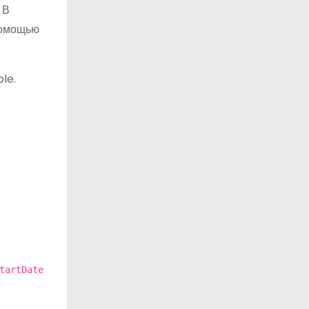
 В
помощью
le.
tartDate