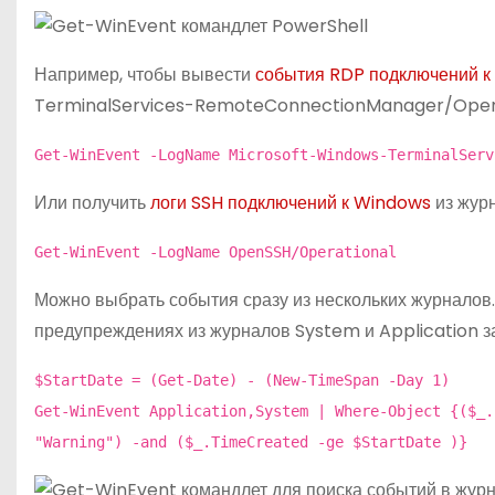
Например, чтобы вывести
события RDP подключений к
TerminalServices-RemoteConnectionManager/Opera
Get-WinEvent -LogName Microsoft-Windows-TerminalServ
Или получить
логи SSH подключений к Windows
из жур
Get-WinEvent -LogName OpenSSH/Operational
Можно выбрать события сразу из нескольких журналов
предупреждениях из журналов System и Application за 
$StartDate = (Get-Date) - (New-TimeSpan -Day 1)
Get-WinEvent Application,System | Where-Object {($_.
"Warning") -and ($_.TimeCreated -ge $StartDate )}