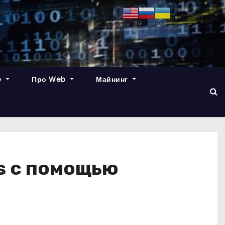
e
Про Web
Майнинг
s с помощью