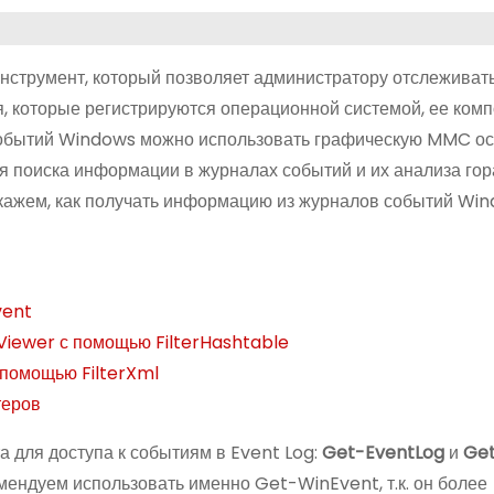
струмент, который позволяет администратору отслеживать
 которые регистрируются операционной системой, ее ком
событий Windows можно использовать графическую MMC ос
ля поиска информации в журналах событий и их анализа гор
окажем, как получать информацию из журналов событий Wi
vent
Viewer с помощью FilterHashtable
помощью FilterXml
теров
 для доступа к событиям в Event Log:
Get-EventLog
и
Ge
ендуем использовать именно Get-WinEvent, т.к. он более