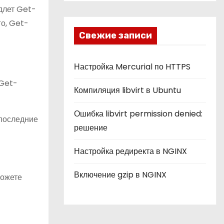
б
длет Get-
р
о, Get-
и
Свежие записи
к
и
Настройка Mercurial по HTTPS
 Get-
Компиляция libvirt в Ubuntu
Ошибка libvirt permission denied:
 последние
решение
Настройка редиректа в NGINX
Включение gzip в NGINX
можете