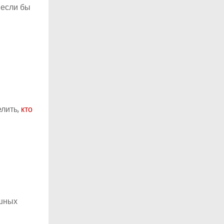
 если бы
елить,
кто
ешных