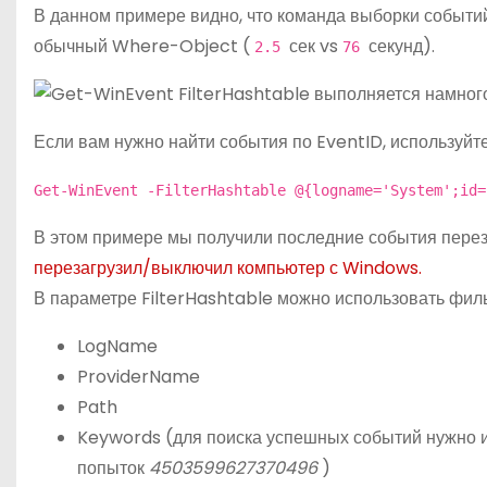
В данном примере видно, что команда выборки событий
обычный Where-Object (
сек vs
секунд).
2.5
76
Если вам нужно найти события по EventID, используйт
Get-WinEvent -FilterHashtable @{logname='System';id=
В этом примере мы получили последние события перез
перезагрузил/выключил компьютер с Windows.
В параметре FilterHashtable можно использовать фил
LogName
ProviderName
Path
Keywords (для поиска успешных событий нужно 
попыток
4503599627370496
)