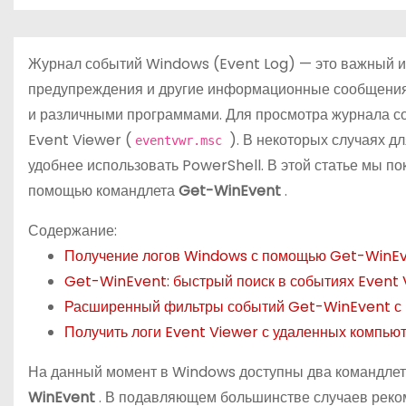
о
м
у
Журнал событий Windows (Event Log) — это важный ин
предупреждения и другие информационные сообщения,
и различными программами. Для просмотра журнала 
Event Viewer (
). В некоторых случаях д
eventvwr.msc
удобнее использовать PowerShell. В этой статье мы п
помощью командлета
Get-WinEvent
.
Содержание:
Получение логов Windows с помощью Get-WinE
Get-WinEvent: быстрый поиск в событиях Event 
Расширенный фильтры событий Get-WinEvent с 
Получить логи Event Viewer с удаленных компью
На данный момент в Windows доступны два командлета
WinEvent
. В подавляющем большинстве случаев реком