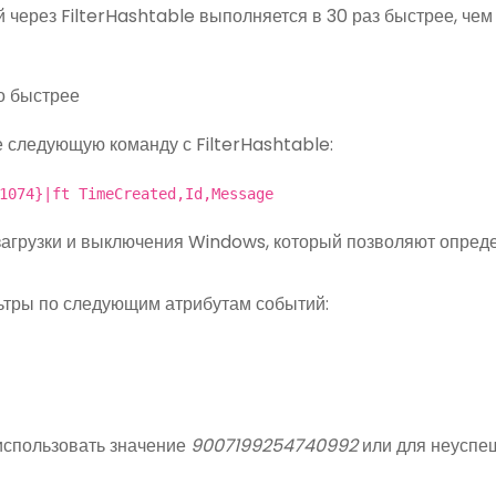
 через FilterHashtable выполняется в 30 раз быстрее, чем
е следующую команду с FilterHashtable:
1074}|ft TimeCreated,Id,Message
агрузки и выключения Windows, который позволяют опред
ьтры по следующим атрибутам событий:
использовать значение
9007199254740992
или для неусп