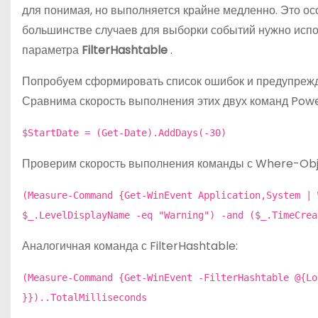
для понимая, но выполняется крайне медленно. Это ос
большинстве случаев для выборки событий нужно исп
параметра
FilterHashtable
.
Попробуем сформировать список ошибок и предупрежд
Сравнима скорость выполнения этих двух команд Po
$StartDate = (Get-Date).AddDays(-30)
Проверим скорость выполнения команды с Where-Obj
(Measure-Command {Get-WinEvent Application,System | 
$_.LevelDisplayName -eq "Warning") -and ($_.TimeCrea
Аналогичная команда с FilterHashtable:
(Measure-Command {Get-WinEvent -FilterHashtable @{Lo
}})..TotalMilliseconds