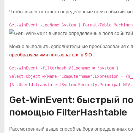
Чтобы вывести только определенные поля событий, м
Get-WinEvent -LogName System | Format-Table Machinen
Можно выполнить дополнительные преобразования с п
преобразуем имя пользователя в SID
:
Get-WinEvent -filterhash @{Logname = 'system'} |
Select-Object @{Name="Computername";Expression = {$_
{$_.UserId.translate([System.Security.Principal.NTAc
Get-WinEvent: быстрый по
помощью FilterHashtable
Рассмотренный выше способ выбора определенных соб