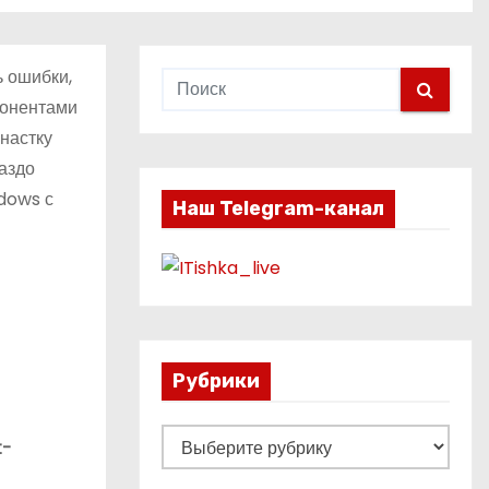
 ошибки,
понентами
настку
аздо
ndows с
Наш Telegram-канал
Рубрики
Р
t-
у