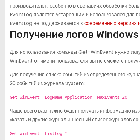
производителен, особенно в сценариях обработки бол
EventLog является устаревшим и использовался для по
EventLog не поддерживается в
современных версиях 
Получение логов Windows
Для использования команды Get-WinEvent нужно запус
WinEvent от имени пользователя вы не сможете получит
Для получения списка событий из определенного журн
20 событий из журнала System:
Get-WinEvent -LogName Application -MaxEvents 20
Чаще всего вам нужно будет получать информацию из ж
указать и другие журналы. Полный список журналов с
Get-WinEvent -ListLog *