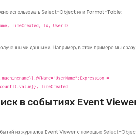
ожно использовать Select-Object или Format-Table:
ame, TimeCreated, Id, UserID
олученными данными. Например, в этом примере мы сразу
.machinename}},@{Name="UserName";Expression =
count]).value}}, TimeCreated
иск в событиях Event Viewer
ытий из журналов Event Viewer с помощью Select-Objec