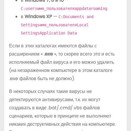
в
Windows 7, 8 и 10
—
C:usersимя_пользователяappdataroaming
в
Windows XP
—
C:Documents and
Settingsимя_пользователяLocal
SettingsApplication Data
Если в этих каталогах имеются файлы с
расширением «
.exe
», то скорее всего это и есть
исполняемый файл вируса и его можно удалить
(на незараженном компьютере в этом каталоге
.exe файлов быть не должно).
В некоторых случаях такие вирусы не
детектируются антивирусами, т.к. их могут
создавать в виде .bat/.cmd/.vbs файлов
сценариев, которые в принципе не выполняют
никаких деструктивных действия на компьютере.