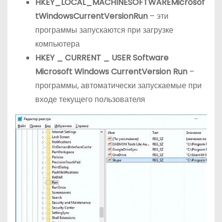
HKEY_LOCAL_MACHINESOFTWAREMicrosof
tWindowsCurrentVersionRun
– эти
программы запускаются при загрузке
компьютера
HKEY
_
CURRENT
_
USER
Software
Microsoft
Windows
CurrentVersion
Run
–
программы, автоматически запускаемые при
входе текущего пользователя