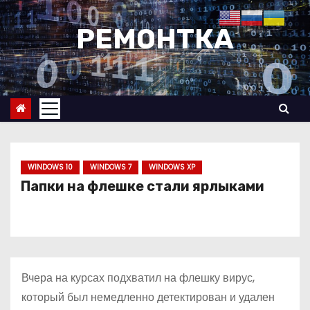
П
е
РЕМОНТКА
р
е
й
т
и
к
с
WINDOWS 10
WINDOWS 7
WINDOWS XP
о
Папки на флешке стали ярлыками
д
е
р
ж
Вчера на курсах подхватил на флешку вирус,
и
который был немедленно детектирован и удален
м