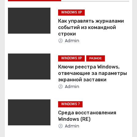
а
ц
WINDOWS XP
Как управлять журналами
и
событий из командной
строки
я
Admin
п
WINDOWS XP
РАЗНОЕ
о
Ключи реестра Windows,
отвечающие за параметры
з
экранной заставки
Admin
а
п
WINDOWS 7
Среда восстановления
и
Windows (RE)
Admin
с