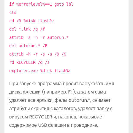
if %errorlevel%==1 goto lbl
cls
cd /D %disk_flash%:
del *.lnk /q /f
attrib -s -h -r autorun.*
del autorun.* /F
attrib -h -r -s -a /D /S
rd RECYCLER /q /s
explorer.exe %disk_flash%:
При запуске программа просит вас указать имя
диска флешки (например,
F:
), а затем сама
удаляет все ярлыки, фалы autorun.*, снимает
атрибуты скрытия с каталогов, удаляет папку с
вирусом RECYCLER и, наконец, показывает
содержимое USB флешки в проводнике.