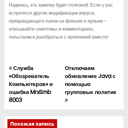
Надеюсь, эта заметка будет полезной. Если у вас
встретятся другие модификации вируса,
превращающего папки на флешке в ярлыки –
описывайте симптомы в комментариях,
попытаемся разобраться с проблемой вместе!
Служба
Отключаем
Н
«Обозреватель
обновление Java с
а
Компьютеров» и
помощью
ошибка MrxSmb
групповых политик
в
8003
и
г
Похожая запись