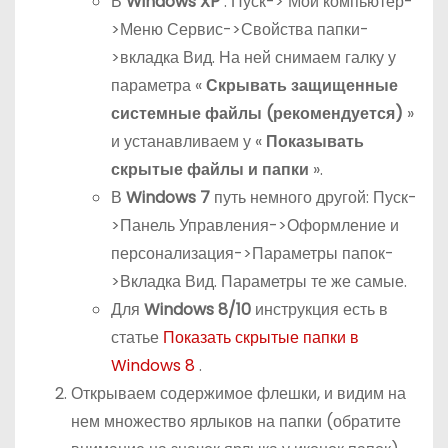
В
Windows XP
: Пуск-> Мой компьютер-
>Меню Сервис->Свойства папки-
>вкладка Вид. На ней снимаем галку у
параметра «
Скрывать защищенные
системные файлы (рекомендуется)
»
и устанавливаем у «
Показывать
скрытые файлы и папки
».
В
Windows 7
путь немного другой: Пуск-
>Панель Управления->Оформление и
персонализация->Параметры папок-
>Вкладка Вид. Параметры те же самые.
Для
Windows 8/10
инструкция есть в
статье
Показать скрытые папки в
Windows 8
.
Открываем содержимое флешки, и видим на
нем множество ярлыков на папки (обратите