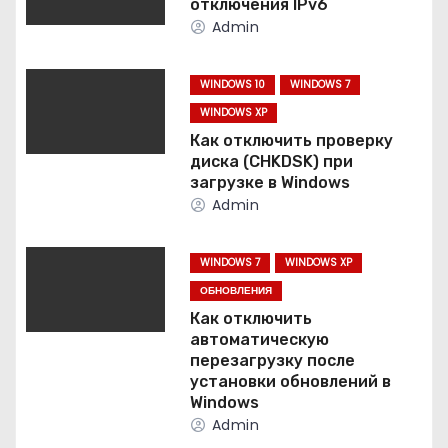
и
отключения IPv6
Admin
я
п
WINDOWS 10
WINDOWS 7
WINDOWS XP
о
Как отключить проверку
диска (CHKDSK) при
з
загрузке в Windows
Admin
а
п
WINDOWS 7
WINDOWS XP
и
ОБНОВЛЕНИЯ
Как отключить
с
автоматическую
перезагрузку после
я
установки обновлений в
Windows
м
Admin