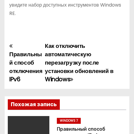
увидите набор доступных инструментов Windows
RE.
Как отключить
Н
Правильны
автоматическую
а
й способ
перезагрузку после
отключения
установки обновлений в
в
IPv6
Windows
и
г
Похожая запись
а
ц
WINDOWS 7
Правильный способ