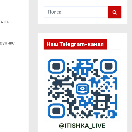
вать
трупике
Наш Telegram-канал