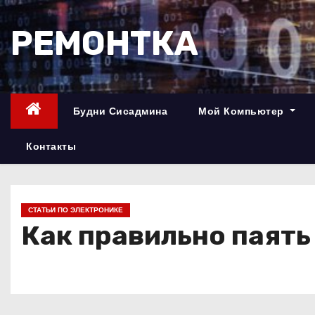
П
е
РЕМОНТКА
р
е
й
т
Будни Сисадмина
Мой Компьютер
и
к
Контакты
с
о
д
СТАТЬИ ПО ЭЛЕКТРОНИКЕ
е
Как правильно паять
р
ж
и
м