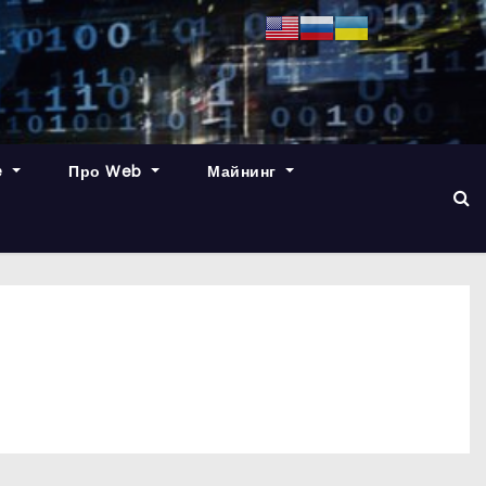
e
Про Web
Майнинг