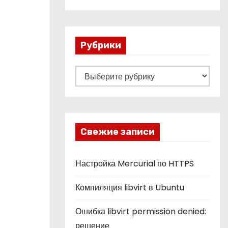
Рубрики
Р
у
б
р
и
Свежие записи
к
и
Настройка Mercurial по HTTPS
Компиляция libvirt в Ubuntu
Ошибка libvirt permission denied:
решение