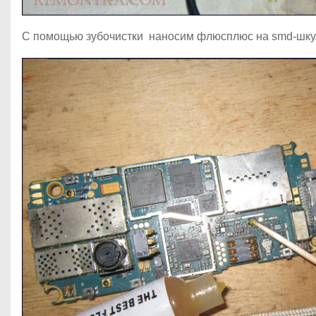
С помощью зубочистки наносим флюсплюс на smd-шку