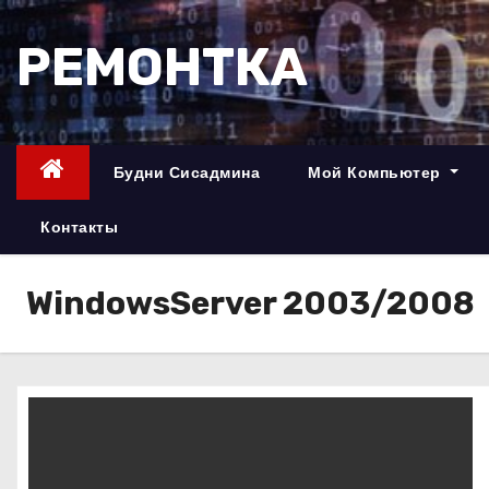
П
е
РЕМОНТКА
р
е
й
т
Будни Сисадмина
Мой Компьютер
и
к
Контакты
с
о
WindowsServer 2003/2008
д
е
р
ж
и
м