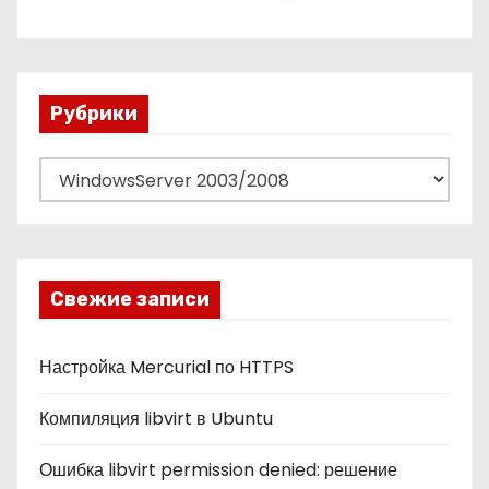
Рубрики
Р
у
б
р
и
Свежие записи
к
и
Настройка Mercurial по HTTPS
Компиляция libvirt в Ubuntu
Ошибка libvirt permission denied: решение