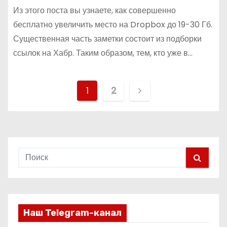
Из этого поста вы узнаете, как совершенно
бесплатно увеличить место на Dropbox до 19-30 Гб.
Существенная часть заметки состоит из подборки
ссылок на Хабр. Таким образом, тем, кто уже в…
П
1
2
а
г
и
н
а
Наш Telegram-канал
ц