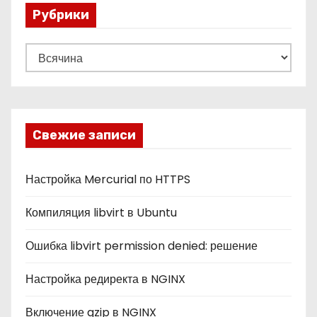
Рубрики
Р
у
б
р
и
Свежие записи
к
и
Настройка Mercurial по HTTPS
Компиляция libvirt в Ubuntu
Ошибка libvirt permission denied: решение
Настройка редиректа в NGINX
Включение gzip в NGINX