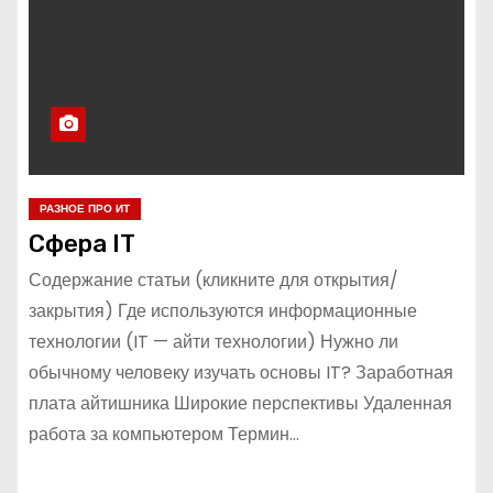
о
м
у
РАЗНОЕ ПРО ИТ
Сфера IT
Содержание статьи (кликните для открытия/
закрытия) Где используются информационные
технологии (IT — айти технологии) Нужно ли
обычному человеку изучать основы IT? Заработная
плата айтишника Широкие перспективы Удаленная
работа за компьютером Термин…