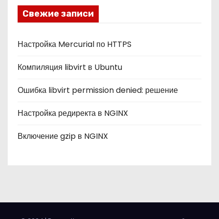
и
Свежие записи
к
и
Настройка Mercurial по HTTPS
Компиляция libvirt в Ubuntu
Ошибка libvirt permission denied: решение
Настройка редиректа в NGINX
Включение gzip в NGINX