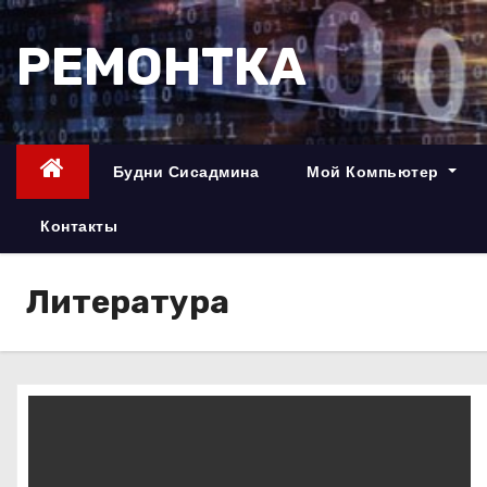
П
е
РЕМОНТКА
р
е
й
т
Будни Сисадмина
Мой Компьютер
и
к
Контакты
с
о
Литература
д
е
р
ж
и
м