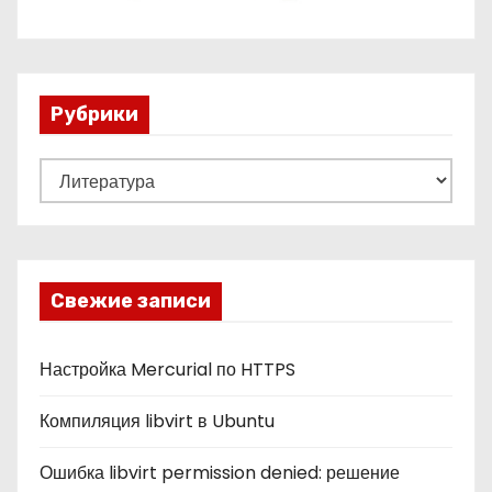
Рубрики
Р
у
б
р
и
Свежие записи
к
и
Настройка Mercurial по HTTPS
Компиляция libvirt в Ubuntu
Ошибка libvirt permission denied: решение