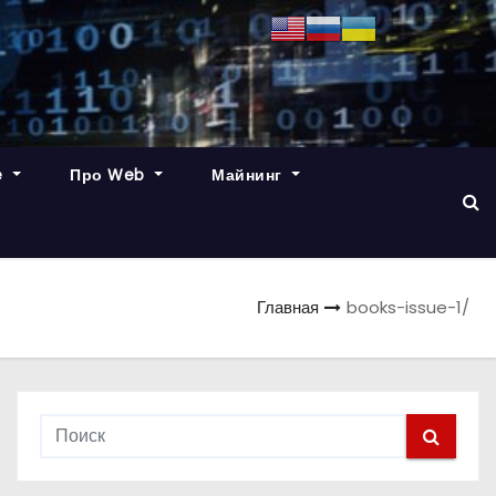
e
Про Web
Майнинг
Главная
books-issue-1/