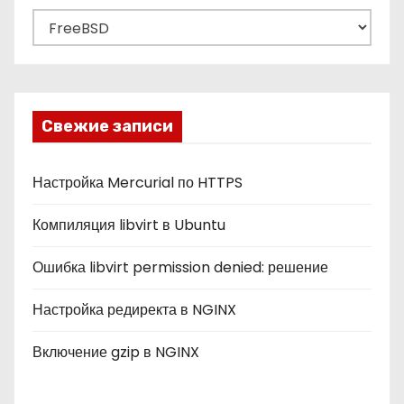
Р
у
б
р
и
Свежие записи
к
и
Настройка Mercurial по HTTPS
Компиляция libvirt в Ubuntu
Ошибка libvirt permission denied: решение
Настройка редиректа в NGINX
Включение gzip в NGINX