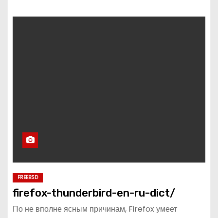
FREEBSD
firefox-thunderbird-en-ru-dict/
По не вполне ясным причинам, Firefox умеет