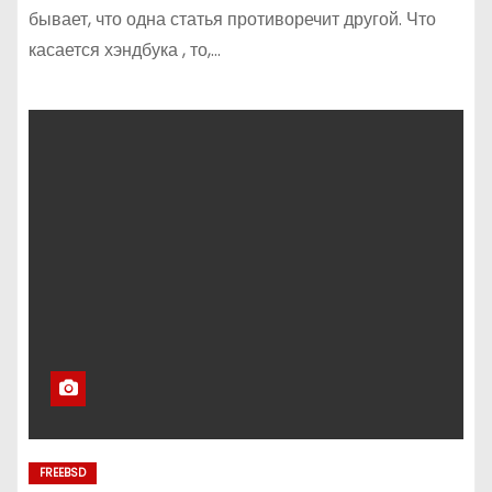
бывает, что одна статья противоречит другой. Что
касается хэндбука , то,…
FREEBSD