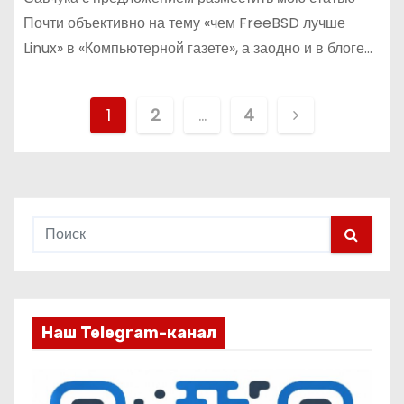
Почти объективно на тему «чем FreeBSD лучше
Linux» в «Компьютерной газете», а заодно и в блоге…
П
1
2
…
4
а
г
и
н
а
Наш Telegram-канал
ц
и