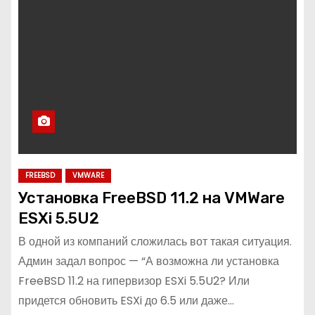
о
м
у
FREEBSD
VMWARE
Установка FreeBSD 11.2 на VMWare
ESXi 5.5U2
В одной из компаний сложилась вот такая ситуация.
Админ задал вопрос — “А возможна ли установка
FreeBSD 11.2 на гипервизор ESXi 5.5U2? Или
придется обновить ESXi до 6.5 или даже…