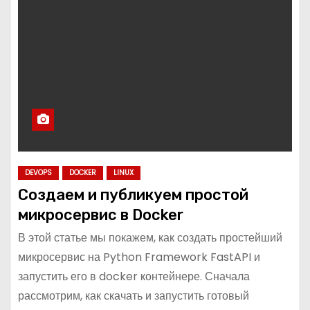
о
м
у
DEVOPS
DOCKER
LINUX
Создаем и публикуем простой
микросервис в Docker
В этой статье мы покажем, как создать простейший
микросервис на Python Framework FastAPI и
запустить его в docker контейнере. Сначала
рассмотрим, как скачать и запустить готовый