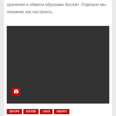
хранения и обмена образами docker. Отдельно мы
покажем, как настроить…
DEVOPS
DOCKER
LINUX
UBUNTU