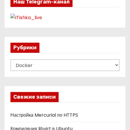
Наш Telegram-канал
Рубрики
Р
у
б
р
и
Свежие записи
к
и
Настройка Mercurial по HTTPS
Компиляция libvirt в Ubuntu