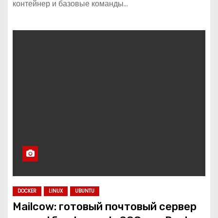
контейнер и базовые команды…
DOCKER
LINUX
UBUNTU
Mailcow: готовый почтовый сервер