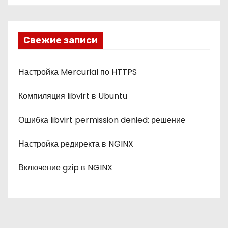
б
р
и
Свежие записи
к
и
Настройка Mercurial по HTTPS
Компиляция libvirt в Ubuntu
Ошибка libvirt permission denied: решение
Настройка редиректа в NGINX
Включение gzip в NGINX