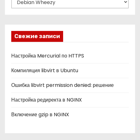
у
б
р
и
Свежие записи
к
и
Настройка Mercurial по HTTPS
Компиляция libvirt в Ubuntu
Ошибка libvirt permission denied: решение
Настройка редиректа в NGINX
Включение gzip в NGINX